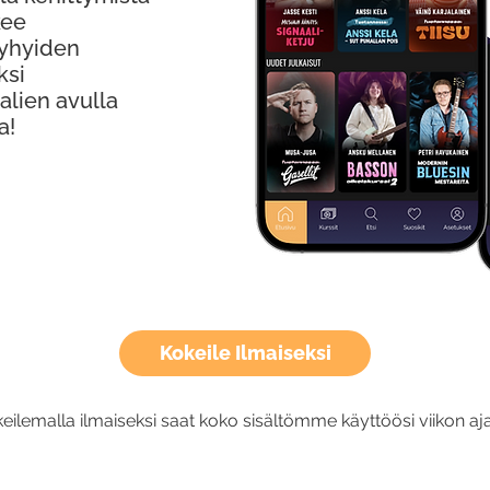
kee
Lyhyiden
ksi
alien avulla
a!
Kokeile Ilmaiseksi
eilemalla ilmaiseksi saat koko sisältömme käyttöösi viikon aja