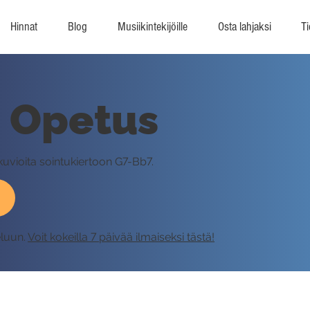
Hinnat
Blog
Musiikintekijöille
Osta lahjaksi
Ti
- Opetus
kuvioita sointukiertoon G7-Bb7.
eluun.
Voit kokeilla 7 päivää ilmaiseksi tästä!