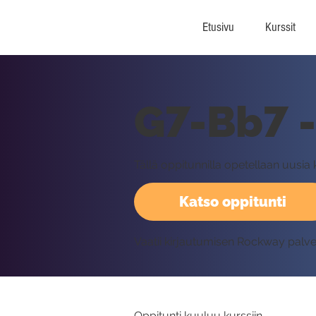
Etusivu
Kurssit
G7-Bb7 
Tällä oppitunnilla opetellaan uusia 
Katso oppitunti
Vaatii kirjautumisen Rockway palv
Oppitunti kuuluu kurssiin