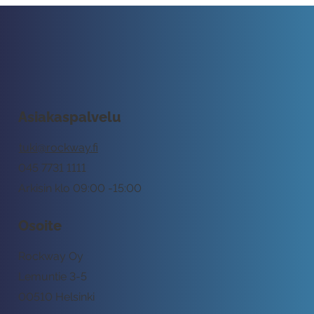
Asiakaspalvelu
tuki@rockway.fi
045 7731 1111
Arkisin klo 09:00 -15:00
Osoite
Rockway Oy
Lemuntie 3-5
00510 Helsinki