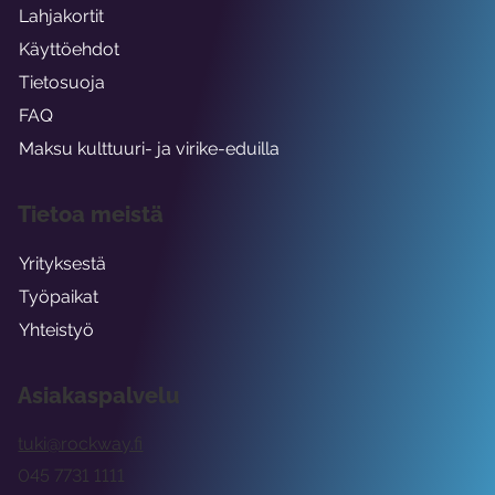
Lahjakortit
Käyttöehdot
Tietosuoja
FAQ
Maksu kulttuuri- ja virike-eduilla
Tietoa meistä
Yrityksestä
Työpaikat
Yhteistyö
Asiakaspalvelu
tuki@rockway.fi
045 7731 1111