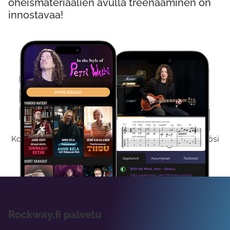
oheismateriaalien avulla treenaaminen on
innostavaa!
Kokeile Ilmaiseksi
Kokeilemalla ilmaiseksi saat koko sisältömme käyttöösi
viikon ajaksi.
Rockway.fi palvelu