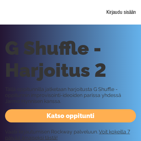
Kirjaudu sisään
G Shuffle -
Harjoitus 2
Tällä oppitunnilla jatketaan harjoitusta G Shuffle -
oppitunnin improvisointi-ideoiden parissa yhdessä
Jarmo Hynnisen kanssa.
Katso oppitunti
Vaatii kirjautumisen Rockway palveluun.
Voit kokeilla 7
päivää ilmaiseksi tästä!