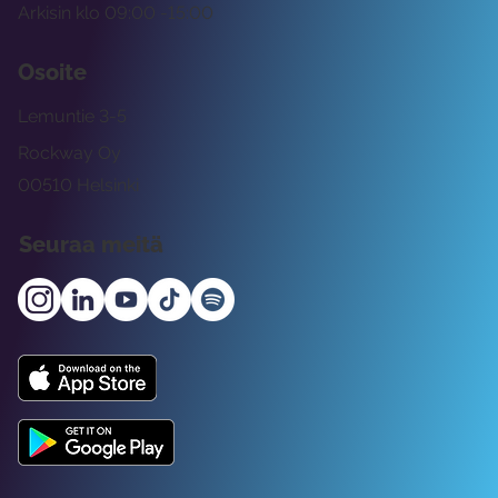
Arkisin klo 09:00 -15:00
Osoite
Lemuntie 3-5
Rockway Oy
00510 Helsinki
Seuraa meitä