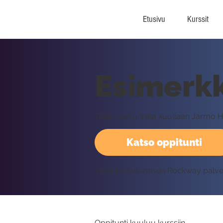
Etusivu
Kurssit
Esimerkk
Tällä oppitunnilla kuullaan Jarmo 
Katso oppitunti
Vaatii kirjautumisen Rockway palv
Oppitunti kuuluu kurssiin