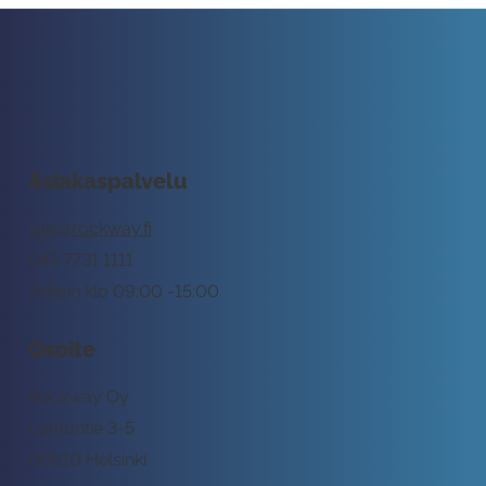
Asiakaspalvelu
tuki@rockway.fi
045 7731 1111
Arkisin klo 09:00 -15:00
Osoite
Rockway Oy
Lemuntie 3-5
00510 Helsinki