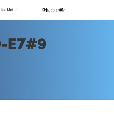
etoa Meistä
Kirjaudu sisään
9-E7#9