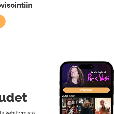
visointiin
udet
la kehittymistä