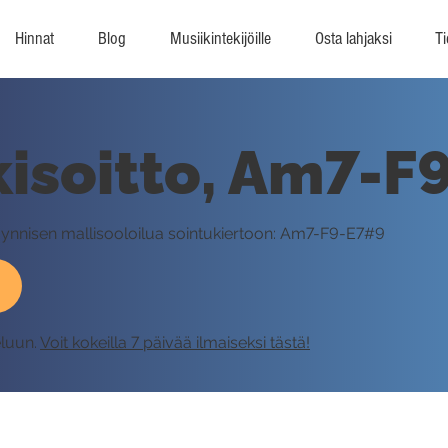
Hinnat
Blog
Musiikintekijöille
Osta lahjaksi
Ti
isoitto, Am7-F
Hynnisen mallisooloilua sointukiertoon: Am7-F9-E7#9
eluun.
Voit kokeilla 7 päivää ilmaiseksi tästä!