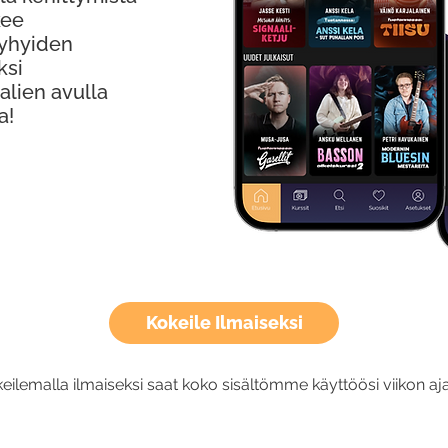
kee
Lyhyiden
ksi
alien avulla
a!
Kokeile Ilmaiseksi
eilemalla ilmaiseksi saat koko sisältömme käyttöösi viikon aja