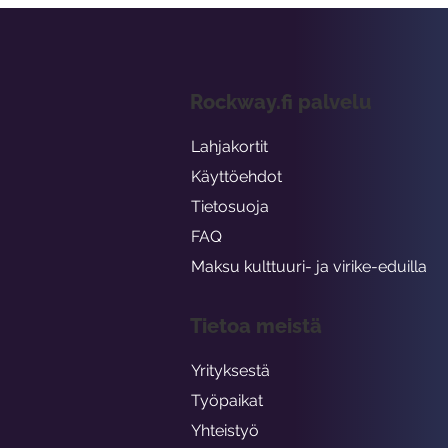
Rockway.fi palvelu
Lahjakortit
Käyttöehdot
Tietosuoja
FAQ
Maksu kulttuuri- ja virike-eduilla
Tietoa meistä
Yrityksestä
Työpaikat
Yhteistyö