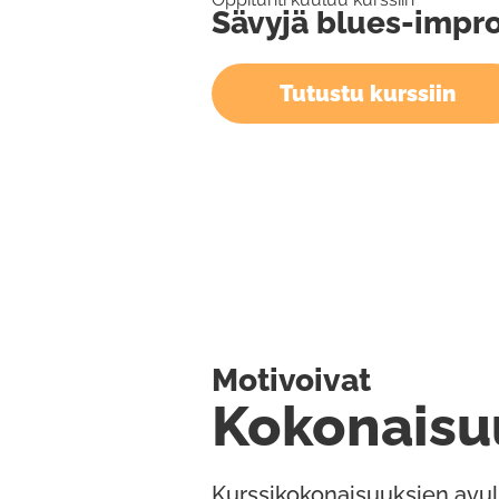
Sävyjä blues-impro
Tutustu kurssiin
Motivoivat
Kokonaisu
Kurssikokonaisuuksien avul