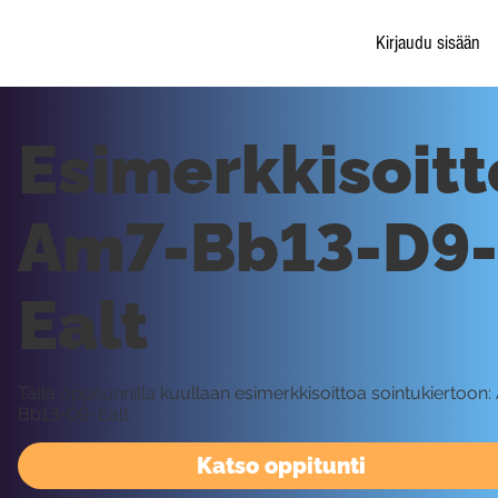
Kirjaudu sisään
Esimerkkisoitt
Am7-Bb13-D9-
Ealt
Tällä oppitunnilla kuullaan esimerkkisoittoa sointukiertoon
Bb13-D9-Ealt.
Katso oppitunti