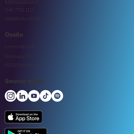
tuki@rockway.fi
045 7731 1111
Arkisin klo 09:00 -15:00
Osoite
Lemuntie 3-5
Rockway Oy
00510 Helsinki
Seuraa meitä