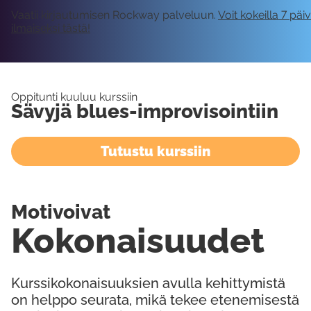
Vaatii kirjautumisen Rockway palveluun.
Voit kokeilla 7 päi
ilmaiseksi tästä!
Oppitunti kuuluu kurssiin
Sävyjä blues-improvisointiin
Tutustu kurssiin
Motivoivat
Kokonaisuudet
Kurssikokonaisuuksien avulla kehittymistä
on helppo seurata, mikä tekee etenemisestä