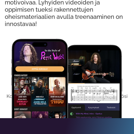
motivoivaa. Lyhyiden videoiden ja
oppimisen tueksi rakennettujen
oheismateriaalien avulla treenaaminen on
innostavaa!
Kokeile Ilmaiseksi
Kokeilemalla ilmaiseksi saat koko sisältömme käyttöösi
viikon ajaksi.