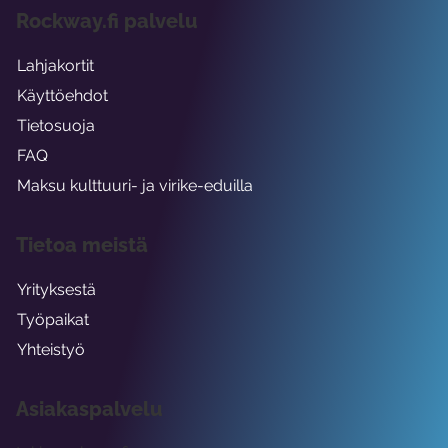
Rockway.fi palvelu
Lahjakortit
Käyttöehdot
Tietosuoja
FAQ
Maksu kulttuuri- ja virike-eduilla
Tietoa meistä
Yrityksestä
Työpaikat
Yhteistyö
Asiakaspalvelu