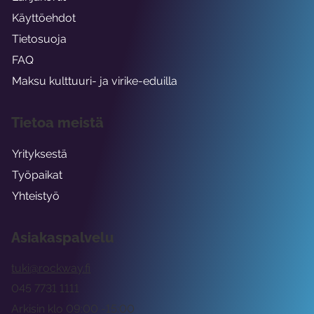
Käyttöehdot
Tietosuoja
FAQ
Maksu kulttuuri- ja virike-eduilla
Tietoa meistä
Yrityksestä
Työpaikat
Yhteistyö
Asiakaspalvelu
tuki@rockway.fi
045 7731 1111
Arkisin klo 09:00 -15:00