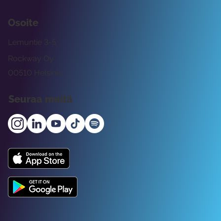
Osoite
Lemuntie 3-5
Rockway Oy
00510 Helsinki
Seuraa meitä