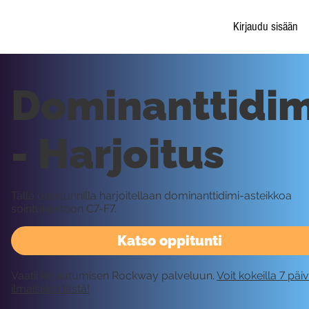
Kirjaudu sisään
Dominanttidim
- Harjoitus
Tällä oppitunnilla harjoitellaan dominanttidimi-asteikkoa
sointukiertoon C7-F7.
Katso oppitunti
Vaatii kirjautumisen Rockway palveluun.
Voit kokeilla 7 päi
ilmaiseksi tästä!