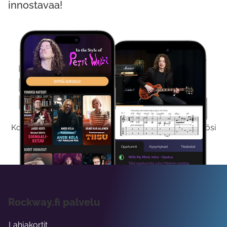
innostavaa!
Kokeile Ilmaiseksi
Kokeilemalla ilmaiseksi saat koko sisältömme käyttöösi
viikon ajaksi.
Rockway.fi palvelu
Lahjakortit