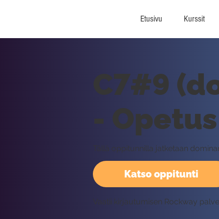
Etusivu
Kurssit
C7#9 (do
- Opetus
Tällä oppitunnilla jatketaan domina
Katso oppitunti
Vaatii kirjautumisen Rockway palv