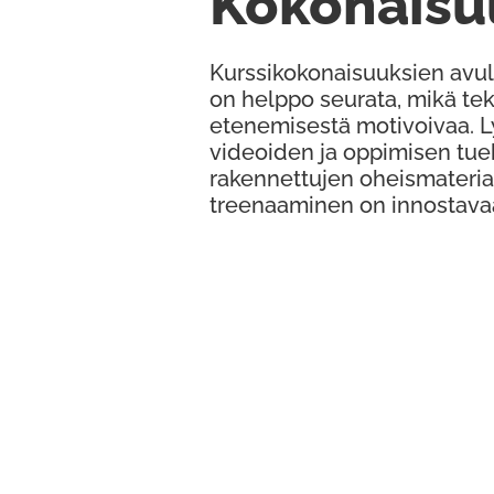
Kokonaisu
Kurssikokonaisuuksien avul
on helppo seurata, mikä te
etenemisestä motivoivaa. 
videoiden ja oppimisen tue
rakennettujen oheismateria
treenaaminen on innostava