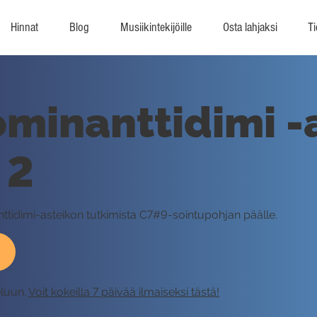
Hinnat
Blog
Musiikintekijöille
Osta lahjaksi
Ti
minanttidimi -
 2
nttidimi-asteikon tutkimista C7#9-sointupohjan päälle.
eluun.
Voit kokeilla 7 päivää ilmaiseksi tästä!