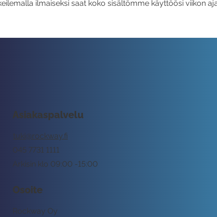
eilemalla ilmaiseksi saat koko sisältömme käyttöösi viikon aja
Asiakaspalvelu
tuki@rockway.fi
045 7731 1111
Arkisin klo 09:00 -15:00
Osoite
Rockway Oy