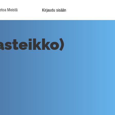
etoa Meistä
Kirjaudu sisään
asteikko)