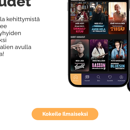
udet
la kehittymistä
kee
Lyhyiden
ksi
alien avulla
a!
Kokeile Ilmaiseksi