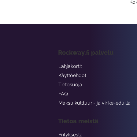
Kok
Rockway.fi palvelu
Lahjakortit
Käyttöehdot
Tietosuoja
FAQ
Maksu kulttuuri- ja virike-eduilla
Tietoa meistä
Yrityksestä