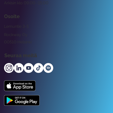
Arkisin klo 09:00 -15:00
Osoite
Lemuntie 3-5
Rockway Oy
00510 Helsinki
Seuraa meitä