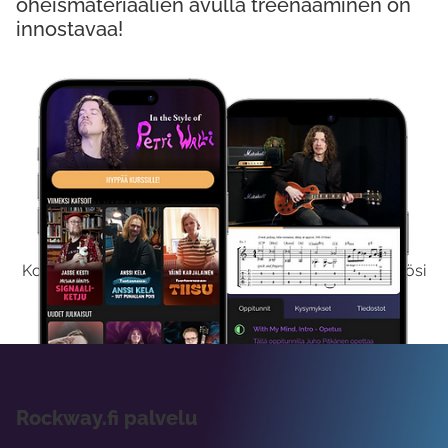
oheismateriaalien avulla treenaaminen on
innostavaa!
Kokeile Ilmaiseksi
Kokeilemalla ilmaiseksi saat koko sisältömme käyttöösi
viikon ajaksi.
Rockway.fi palvelu