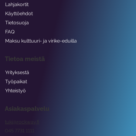
Lahjakortit
Käyttöehdot
Tietosuoja
FAQ
Maksu kulttuuri- ja virike-eduilla
Tietoa meistä
Yrityksestä
Työpaikat
Yhteistyö
Asiakaspalvelu
tuki@rockway.fi
045 7731 1111