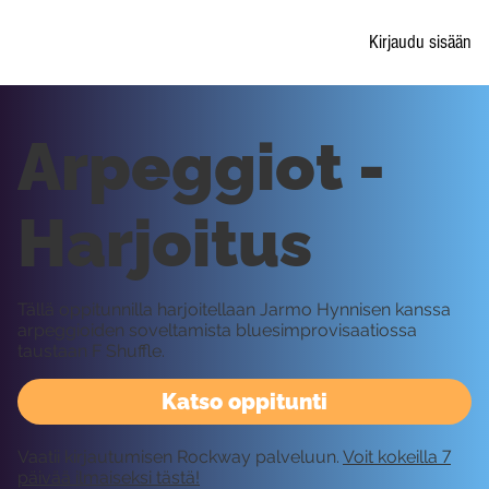
Kirjaudu sisään
Arpeggiot -
Harjoitus
Tällä oppitunnilla harjoitellaan Jarmo Hynnisen kanssa
arpeggioiden soveltamista bluesimprovisaatiossa
taustaan F Shuffle.
Katso oppitunti
Vaatii kirjautumisen Rockway palveluun.
Voit kokeilla 7
päivää ilmaiseksi tästä!