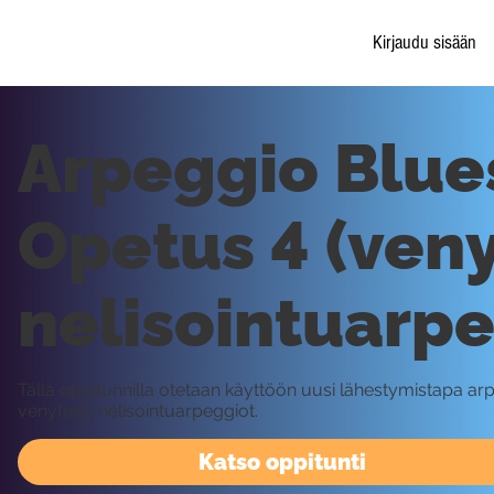
Kirjaudu sisään
Arpeggio Blues
Opetus 4 (veny
nelisointuarpe
Tällä oppitunnilla otetaan käyttöön uusi lähestymistapa ar
venytetyt nelisointuarpeggiot.
Katso oppitunti