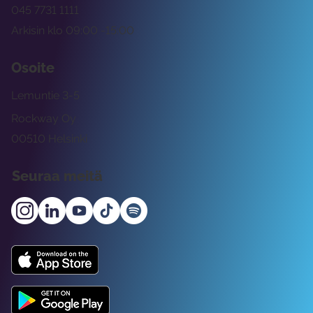
045 7731 1111
Arkisin klo 09:00 -15:00
Osoite
Lemuntie 3-5
Rockway Oy
00510 Helsinki
Seuraa meitä