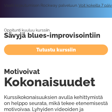
Vaatii kirjautumisen Rockway palveluun.
Voit kokeilla 7 päi
Oppitunti kuuluu kurssiin
Sävyjä blues-improvisointiin
Tutustu kurssiin
Motivoivat
Kokonaisuudet
Kurssikokonaisuuksien avulla kehittymistä
on helppo seurata, mikä tekee etenemisestä
motivoivaa. Lyhyiden videoiden ja