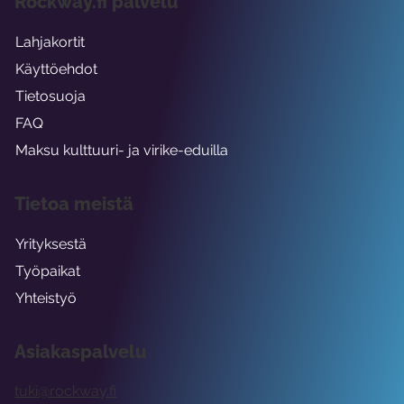
Rockway.fi palvelu
Lahjakortit
Käyttöehdot
Tietosuoja
FAQ
Maksu kulttuuri- ja virike-eduilla
Tietoa meistä
Yrityksestä
Työpaikat
Yhteistyö
Asiakaspalvelu
tuki@rockway.fi