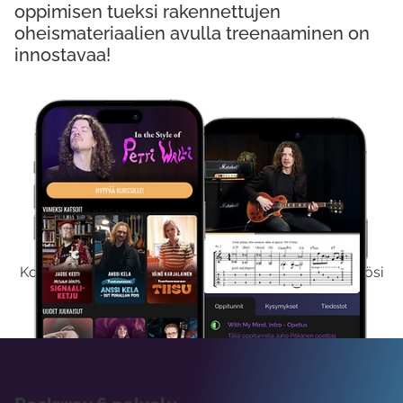
oppimisen tueksi rakennettujen
oheismateriaalien avulla treenaaminen on
innostavaa!
Kokeile Ilmaiseksi
Kokeilemalla ilmaiseksi saat koko sisältömme käyttöösi
viikon ajaksi.