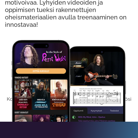
motivoivaa. Lyhyiden videoiden ja
oppimisen tueksi rakennettujen
oheismateriaalien avulla treenaaminen on
innostavaa!
Kokeile Ilmaiseksi
Kokeilemalla ilmaiseksi saat koko sisältömme käyttöösi
viikon ajaksi.