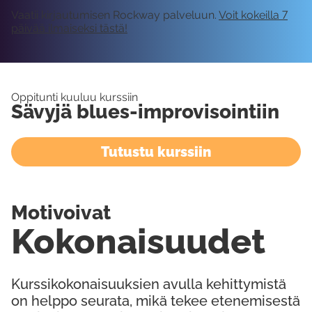
Vaatii kirjautumisen Rockway palveluun.
Voit kokeilla 7
päivää ilmaiseksi tästä!
Oppitunti kuuluu kurssiin
Sävyjä blues-improvisointiin
Tutustu kurssiin
Motivoivat
Kokonaisuudet
Kurssikokonaisuuksien avulla kehittymistä
on helppo seurata, mikä tekee etenemisestä