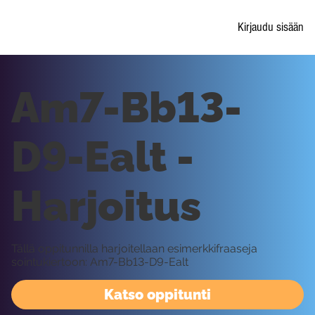
Kirjaudu sisään
Am7-Bb13-
D9-Ealt -
Harjoitus
Tällä oppitunnilla harjoitellaan esimerkkifraaseja
sointukiertoon: Am7-Bb13-D9-Ealt
Katso oppitunti