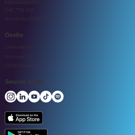
tuki@rockway.fi
045 7731 1111
Arkisin klo 09:00 -15:00
Osoite
Lemuntie 3-5
Rockway Oy
00510 Helsinki
Seuraa meitä