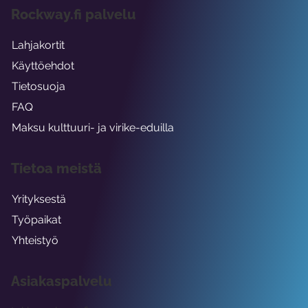
Rockway.fi palvelu
Lahjakortit
Käyttöehdot
Tietosuoja
FAQ
Maksu kulttuuri- ja virike-eduilla
Tietoa meistä
Yrityksestä
Työpaikat
Yhteistyö
Asiakaspalvelu