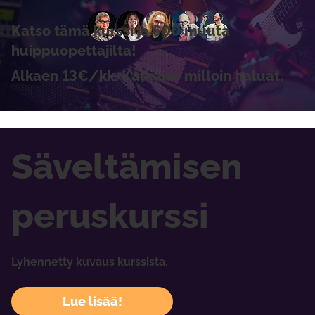
Katso tämä kurssi ja 600 muuta
huippuopettajilta!
Alkaen 13€/kk. Katkaise milloin haluat.
Säveltämisen
peruskurssi
Lyhennetty kuvaus kurssista.
Lue lisää!