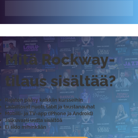
Mitä Rockway-
tilaus sisältää?
Rajaton pääsy kaikkiin kursseihin
Ladattavat nuoti, tabit ja taustanauhat
Mobiili- ja TV-app (iPhone ja Android)
Jatkuvasti uutta sisältöä
Ei sido mihinkään