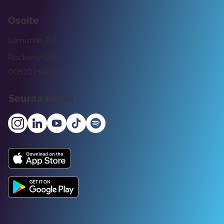
Osoite
Lemuntie 3-5
Rockway Oy
00510 Helsinki
Seuraa meitä