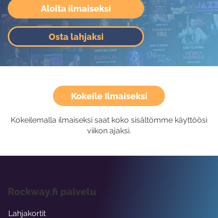
Aloita ilmaiseksi
Osta lahjaksi
Kokeile Ilmaiseksi
Kokeilemalla ilmaiseksi saat koko sisältömme käyttöösi
viikon ajaksi.
Rockway.fi palvelu
Lahjakortit