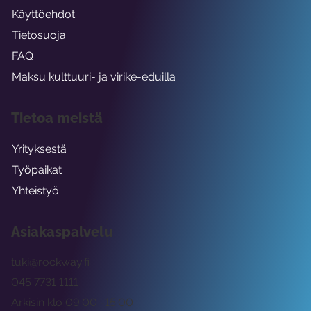
Käyttöehdot
Tietosuoja
FAQ
Maksu kulttuuri- ja virike-eduilla
Tietoa meistä
Yrityksestä
Työpaikat
Yhteistyö
Asiakaspalvelu
tuki@rockway.fi
045 7731 1111
Arkisin klo 09:00 -15:00