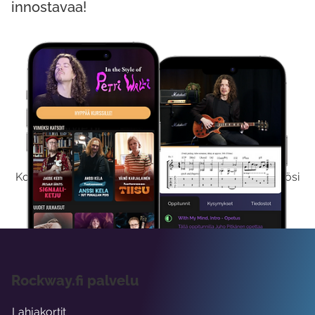
innostavaa!
Kokeile Ilmaiseksi
Kokeilemalla ilmaiseksi saat koko sisältömme käyttöösi
viikon ajaksi.
Rockway.fi palvelu
Lahjakortit