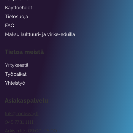
Käyttöehdot
Tietosuoja
FAQ
Maksu kulttuuri- ja virike-eduilla
Tietoa meistä
Yrityksestä
Työpaikat
Yhteistyö
Asiakaspalvelu
tuki@rockway.fi
045 7731 1111
Arkisin klo 09:00 -15:00