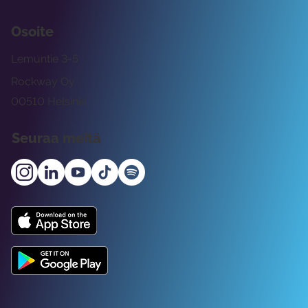
Osoite
Lemuntie 3-5
Rockway Oy
00510 Helsinki
Seuraa meitä