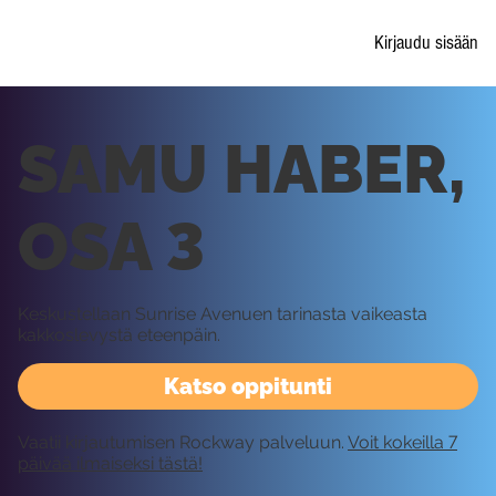
Kirjaudu sisään
SAMU HABER,
OSA 3
Keskustellaan Sunrise Avenuen tarinasta vaikeasta
kakkoslevystä eteenpäin.
Katso oppitunti
Vaatii kirjautumisen Rockway palveluun.
Voit kokeilla 7
päivää ilmaiseksi tästä!