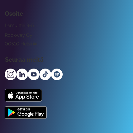
Osoite
Lemuntie 3-5
Rockway Oy
00510 Helsinki
Seuraa meitä