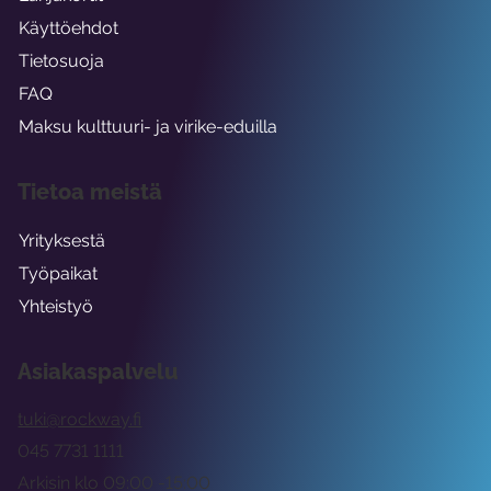
Käyttöehdot
Tietosuoja
FAQ
Maksu kulttuuri- ja virike-eduilla
Tietoa meistä
Yrityksestä
Työpaikat
Yhteistyö
Asiakaspalvelu
tuki@rockway.fi
045 7731 1111
Arkisin klo 09:00 -15:00