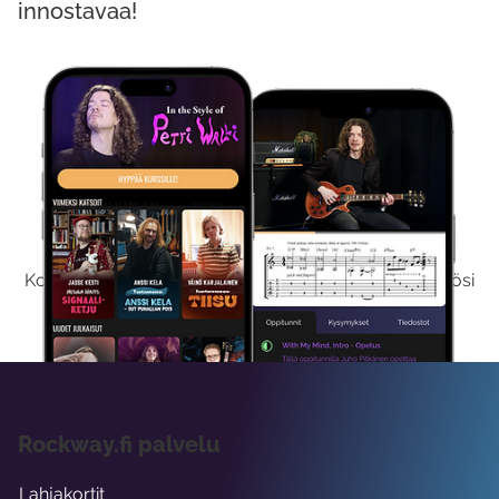
innostavaa!
Kokeile Ilmaiseksi
Kokeilemalla ilmaiseksi saat koko sisältömme käyttöösi
viikon ajaksi.
Rockway.fi palvelu
Lahjakortit