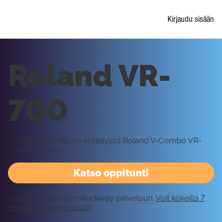
Kirjaudu sisään
Roland VR-
700
Tällä oppitunnilla on esittelyssä Roland V-Combo VR-
700 -keikkaurku.
Katso oppitunti
Vaatii kirjautumisen Rockway palveluun.
Voit kokeilla 7
päivää ilmaiseksi tästä!