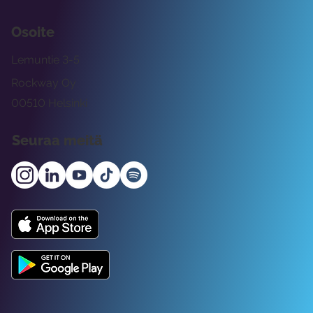
Osoite
Lemuntie 3-5
Rockway Oy
00510 Helsinki
Seuraa meitä