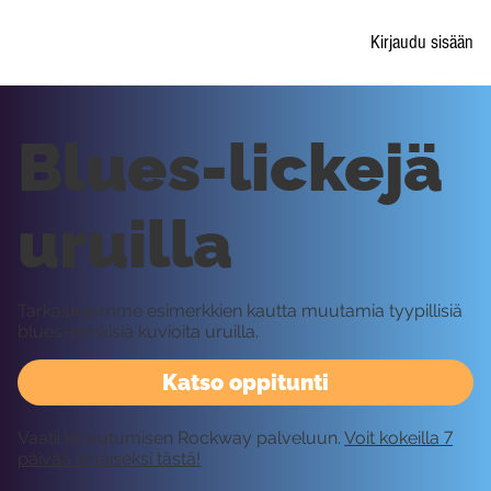
Kirjaudu sisään
Blues-lickejä
uruilla
Tarkastelemme esimerkkien kautta muutamia tyypillisiä
blues-henkisiä kuvioita uruilla.
Katso oppitunti
Vaatii kirjautumisen Rockway palveluun.
Voit kokeilla 7
päivää ilmaiseksi tästä!