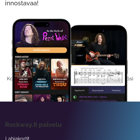
innostavaa!
Kokeile Ilmaiseksi
Kokeilemalla ilmaiseksi saat koko sisältömme käyttöösi
viikon ajaksi.
Rockway.fi palvelu
Lahjakortit