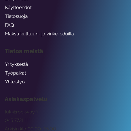
Käyttöehdot
Tietosuoja
FAQ
Maksu kulttuuri- ja virike-eduilla
Tietoa meistä
Yrityksestä
Työpaikat
Yhteistyö
Asiakaspalvelu
tuki@rockway.fi
045 7731 1111
Arkisin klo 09:00 -15:00