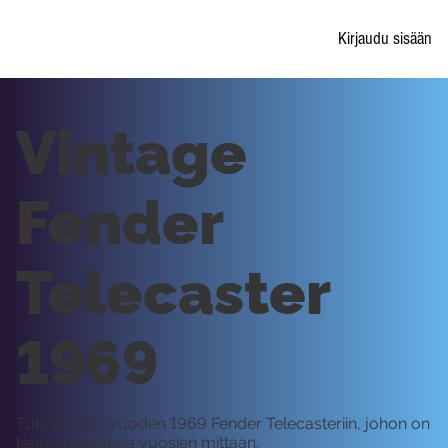
Kirjaudu sisään
Vintage
Fender
Telecaster
1969
Tutustutaan vuoden 1969 Fender Telecasteriin, johon on
tehty muutoksia vuosien mittaan.