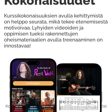
Kokonaisuudet
Kurssikokonaisuuksien avulla kehittymistä
on helppo seurata, mikä tekee etenemisestä
motivoivaa. Lyhyiden videoiden ja
oppimisen tueksi rakennettujen
oheismateriaalien avulla treenaaminen on
innostavaa!
Kokeile Ilmaiseksi
Kokeilemalla ilmaiseksi saat koko sisältömme käyttöösi
viikon ajaksi.