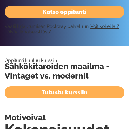
Katso oppitunti
Vaatii kirjautumisen Rockway palveluun.
Voit kokeilla 7
päivää ilmaiseksi tästä!
Oppitunti kuuluu kurssiin
Sähkökitaroiden maailma -
Vintaget vs. modernit
Tutustu kurssiin
Motivoivat