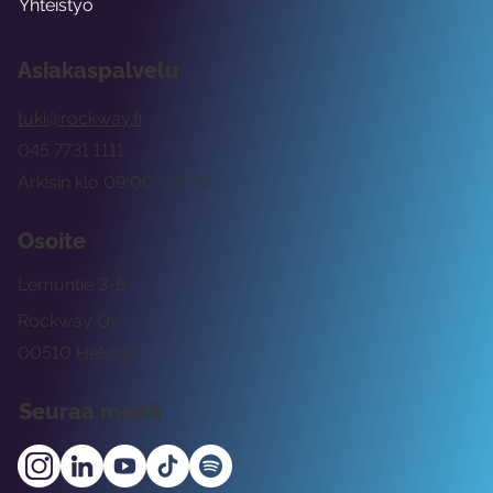
Yhteistyö
Asiakaspalvelu
tuki@rockway.fi
045 7731 1111
Arkisin klo 09:00 -15:00
Osoite
Lemuntie 3-5
Rockway Oy
00510 Helsinki
Seuraa meitä