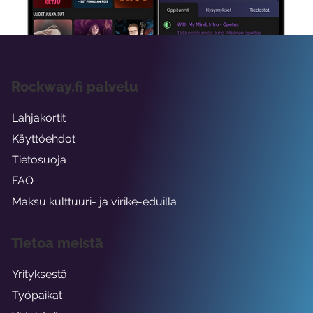
Rockway.fi palvelu
Lahjakortit
Käyttöehdot
Tietosuoja
FAQ
Maksu kulttuuri- ja virike-eduilla
Tietoa meistä
Yrityksestä
Työpaikat