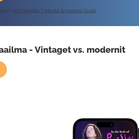
eluun.
Voit kokeilla 7 päivää ilmaiseksi tästä!
ailma - Vintaget vs. modernit