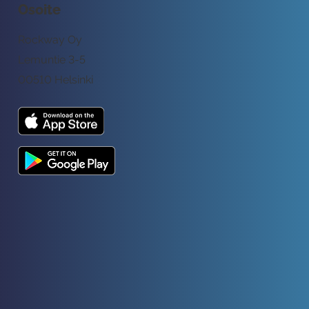
Osoite
Rockway Oy
Lemuntie 3-5
00510 Helsinki