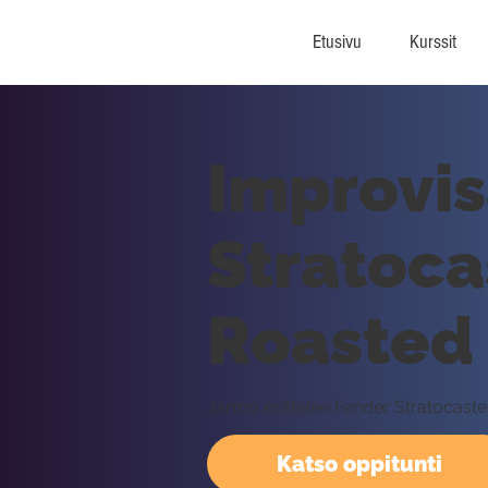
Etusivu
Kurssit
Improvis
Stratoca
Roasted 
Jarmo esittelee Fender Stratocaste
Katso oppitunti