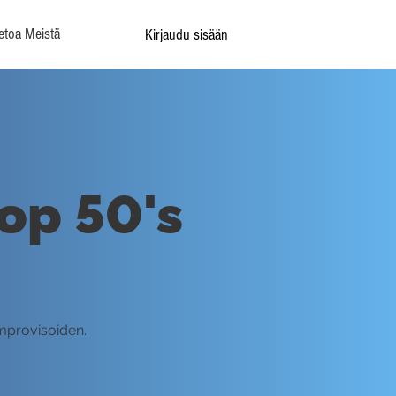
etoa Meistä
Kirjaudu sisään
op 50's
improvisoiden.