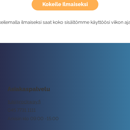
Kokeile Ilmaiseksi
eilemalla ilmaiseksi saat koko sisältömme käyttöösi viikon aja
Asiakaspalvelu
tuki@rockway.fi
045 7731 1111
Arkisin klo 09:00 -15:00