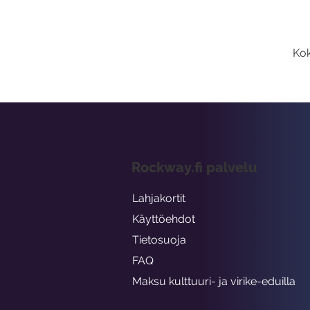
Kok
Rockway.fi palvelu
Lahjakortit
Käyttöehdot
Tietosuoja
FAQ
Maksu kulttuuri- ja virike-eduilla