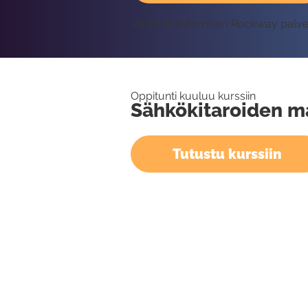
Vaatii kirjautumisen Rockway palv
Oppitunti kuuluu kurssiin
Sähkökitaroiden ma
Tutustu kurssiin