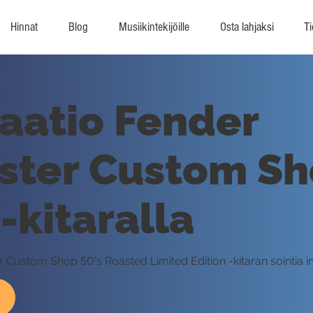
Hinnat
Blog
Musiikintekijöille
Osta lahjaksi
Ti
aatio Fender
ster Custom Sh
-kitaralla
r Custom Shop 50's Roasted Limited Edition -kitaran sointia 