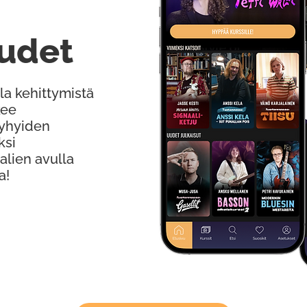
udet
la kehittymistä
kee
Lyhyiden
ksi
alien avulla
a!