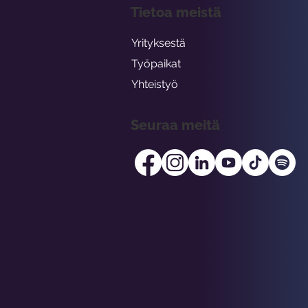
Tietoa meistä
Yrityksestä
Työpaikat
Yhteistyö
Seuraa meitä