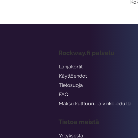
Kok
Rockway.fi palvelu
Lahjakortit
Käyttöehdot
Tietosuoja
FAQ
Maksu kulttuuri- ja virike-eduilla
Tietoa meistä
Yrityksestä