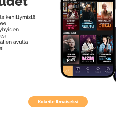
udet
la kehittymistä
kee
Lyhyiden
ksi
alien avulla
a!
Kokeile Ilmaiseksi