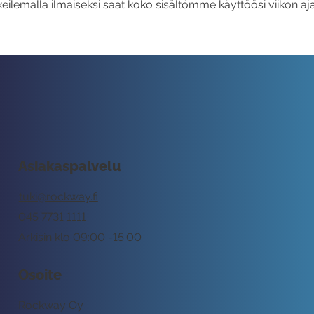
eilemalla ilmaiseksi saat koko sisältömme käyttöösi viikon aja
Asiakaspalvelu
tuki@rockway.fi
045 7731 1111
Arkisin klo 09:00 -15:00
Osoite
Rockway Oy