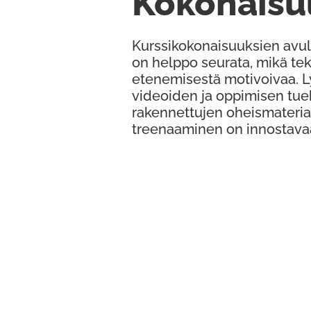
Kokonaisu
Kurssikokonaisuuksien avul
on helppo seurata, mikä te
etenemisestä motivoivaa. 
videoiden ja oppimisen tue
rakennettujen oheismateria
treenaaminen on innostava