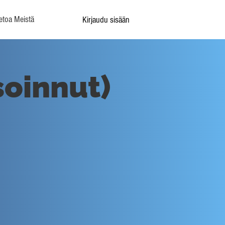
etoa Meistä
Kirjaudu sisään
oinnut)