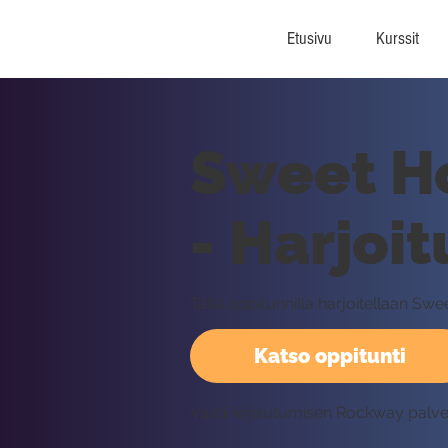
Etusivu
Kurssit
Sweet H
- Harjoit
Tällä oppitunnilla harjoitellaan S
Katso oppitunti
Vaatii kirjautumisen Rockway palv