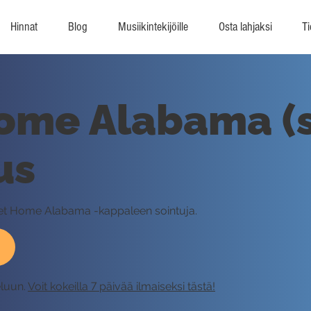
Hinnat
Blog
Musiikintekijöille
Osta lahjaksi
Ti
ome Alabama (s
us
weet Home Alabama -kappaleen sointuja.
eluun.
Voit kokeilla 7 päivää ilmaiseksi tästä!