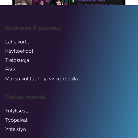
Rockway.fi palvelu
Lahjakortit
Käyttöehdot
Tietosuoja
FAQ
Maksu kulttuuri- ja virike-eduilla
Tietoa meistä
Yrityksestä
Työpaikat
Yhteistyö