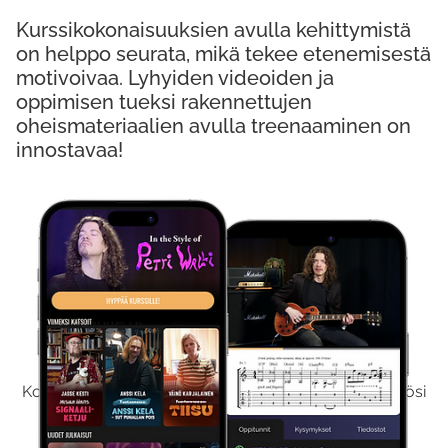
Kurssikokonaisuuksien avulla kehittymistä
on helppo seurata, mikä tekee etenemisestä
motivoivaa. Lyhyiden videoiden ja
oppimisen tueksi rakennettujen
oheismateriaalien avulla treenaaminen on
innostavaa!
Kokeile Ilmaiseksi
Kokeilemalla ilmaiseksi saat koko sisältömme käyttöösi
viikon ajaksi.