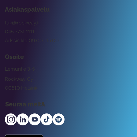
Asiakaspalvelu
tuki@rockway.fi
045 7731 1111
Arkisin klo 09:00 -15:00
Osoite
Lemuntie 3-5
Rockway Oy
00510 Helsinki
Seuraa meitä