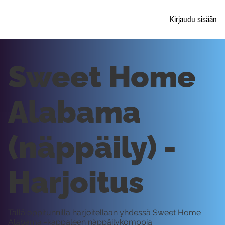
Kirjaudu sisään
Sweet Home
Alabama
(näppäily) -
Harjoitus
Tällä oppitunnilla harjoitellaan yhdessä Sweet Home
Alabama -kappaleen näppäilykomppia.