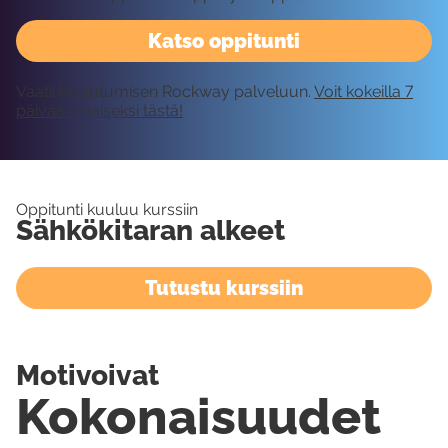
Katso oppitunti
Vaatii kirjautumisen Rockway palveluun.
Voit kokeilla 7
päivää ilmaiseksi tästä!
Oppitunti kuuluu kurssiin
Sähkökitaran alkeet
Tutustu kurssiin
Motivoivat
Kokonaisuudet