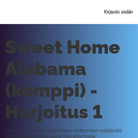
Kirjaudu sisään
Sweet Home
Alabama
(komppi) -
Harjoitus 1
Tällä oppitunnilla harjoitellaan soittamaan edellisellä
oppitunnilla opittua uutta kitarakomppia