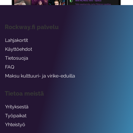
Rockway.fi palvelu
Lahjakortit
Käyttöehdot
Tietosuoja
FAQ
Maksu kulttuuri- ja virike-eduilla
Tietoa meistä
Yrityksestä
Työpaikat
Yhteistyö