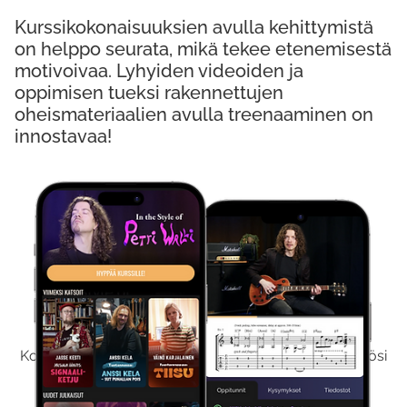
Kurssikokonaisuuksien avulla kehittymistä
on helppo seurata, mikä tekee etenemisestä
motivoivaa. Lyhyiden videoiden ja
oppimisen tueksi rakennettujen
oheismateriaalien avulla treenaaminen on
innostavaa!
Kokeile Ilmaiseksi
Kokeilemalla ilmaiseksi saat koko sisältömme käyttöösi
viikon ajaksi.