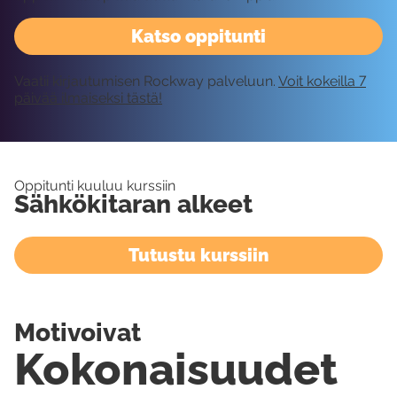
Katso oppitunti
Vaatii kirjautumisen Rockway palveluun.
Voit kokeilla 7
päivää ilmaiseksi tästä!
Oppitunti kuuluu kurssiin
Sähkökitaran alkeet
Tutustu kurssiin
Motivoivat
Kokonaisuudet