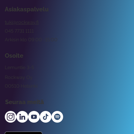
Asiakaspalvelu
tuki@rockway.fi
045 7731 1111
Arkisin klo 09:00 -15:00
Osoite
Lemuntie 3-5
Rockway Oy
00510 Helsinki
Seuraa meitä