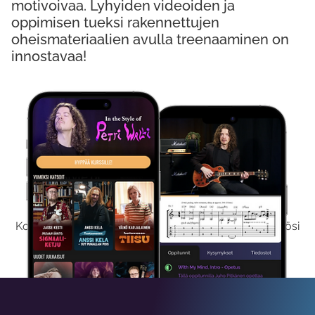
motivoivaa. Lyhyiden videoiden ja
oppimisen tueksi rakennettujen
oheismateriaalien avulla treenaaminen on
innostavaa!
Kokeile Ilmaiseksi
Kokeilemalla ilmaiseksi saat koko sisältömme käyttöösi
viikon ajaksi.