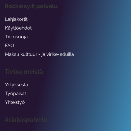
Rockway.fi palvelu
Lahjakortit
Käyttöehdot
Tietosuoja
FAQ
Maksu kulttuuri- ja virike-eduilla
Tietoa meistä
Yrityksestä
Työpaikat
Yhteistyö
Asiakaspalvelu