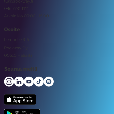
tuki@rockway.fi
045 7731 1111
Arkisin klo 09:00 -15:00
Osoite
Lemuntie 3-5
Rockway Oy
00510 Helsinki
Seuraa meitä