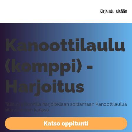
Kirjaudu sisään
Kanoottilaulu
(komppi) -
Harjoitus
Tällä oppitunnilla harjoitellaan soittamaan Kanoottilaulua
kitarakompin kanssa.
Katso oppitunti