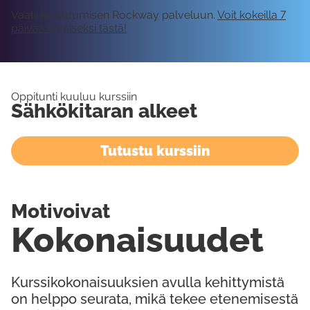
Vaatii kirjautumisen Rockway palveluun.
Voit kokeilla 7
päivää ilmaiseksi tästä!
Oppitunti kuuluu kurssiin
Sähkökitaran alkeet
Tutustu kurssiin
Motivoivat
Kokonaisuudet
Kurssikokonaisuuksien avulla kehittymistä
on helppo seurata, mikä tekee etenemisestä