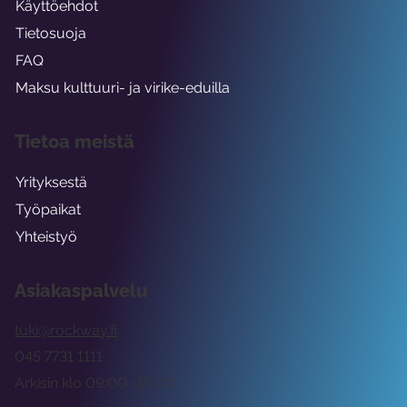
Käyttöehdot
Tietosuoja
FAQ
Maksu kulttuuri- ja virike-eduilla
Tietoa meistä
Yrityksestä
Työpaikat
Yhteistyö
Asiakaspalvelu
tuki@rockway.fi
045 7731 1111
Arkisin klo 09:00 -15:00