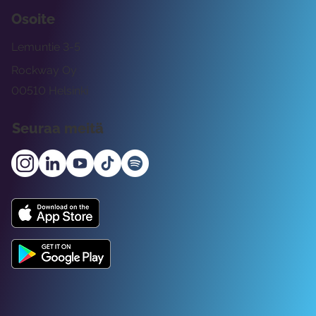
Osoite
Lemuntie 3-5
Rockway Oy
00510 Helsinki
Seuraa meitä