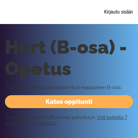
Kirjaudu sisään
Hurt (B-osa) -
Opetus
Tällä oppitunnilla opetellaan Hurt-kappaleen B-osa.
Katso oppitunti
Vaatii kirjautumisen Rockway palveluun.
Voit kokeilla 7
päivää ilmaiseksi tästä!