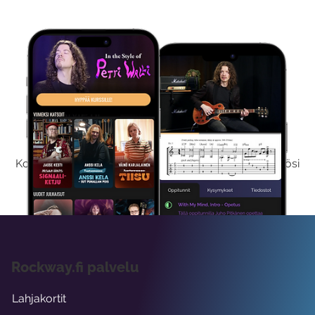
Kokeile Ilmaiseksi
Kokeilemalla ilmaiseksi saat koko sisältömme käyttöösi
viikon ajaksi.
Rockway.fi palvelu
Lahjakortit