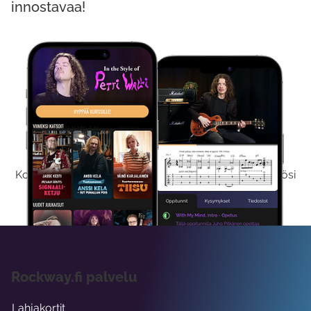
innostavaa!
Kokeile Ilmaiseksi
Kokeilemalla ilmaiseksi saat koko sisältömme käyttöösi
viikon ajaksi.
Rockway.fi palvelu
Lahjakortit