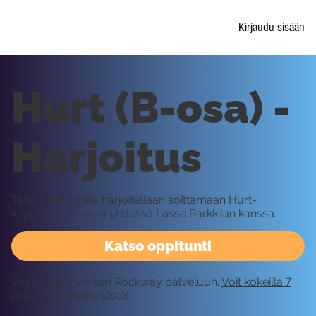
Kirjaudu sisään
Hurt (B-osa) -
Harjoitus
Tällä oppitunnilla harjoitellaan soittamaan Hurt-
kappaleen B-osaa yhdessä Lasse Parkkilan kanssa.
Katso oppitunti
Vaatii kirjautumisen Rockway palveluun.
Voit kokeilla 7
päivää ilmaiseksi tästä!