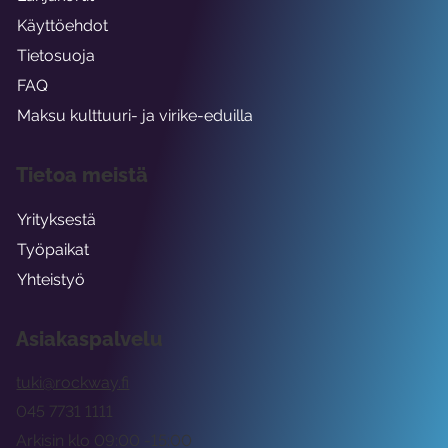
Käyttöehdot
Tietosuoja
FAQ
Maksu kulttuuri- ja virike-eduilla
Tietoa meistä
Yrityksestä
Työpaikat
Yhteistyö
Asiakaspalvelu
tuki@rockway.fi
045 7731 1111
Arkisin klo 09:00 -15:00