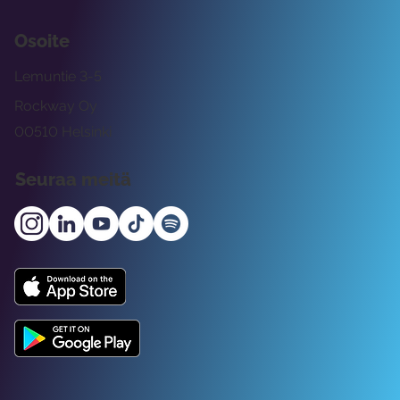
Osoite
Lemuntie 3-5
Rockway Oy
00510 Helsinki
Seuraa meitä