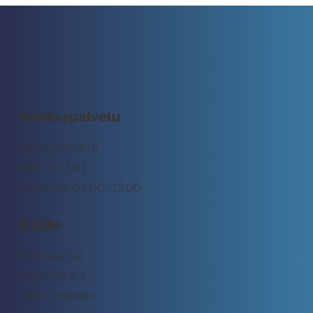
Asiakaspalvelu
tuki@rockway.fi
045 7731 1111
Arkisin klo 09:00 -15:00
Osoite
Rockway Oy
Lemuntie 3-5
00510 Helsinki