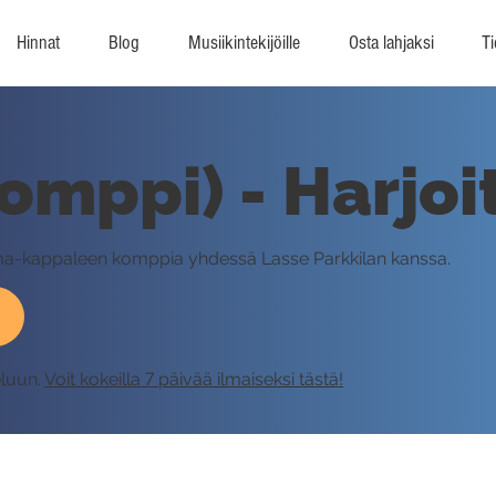
Hinnat
Blog
Musiikintekijöille
Osta lahjaksi
Ti
mppi) - Harjoi
Emma-kappaleen komppia yhdessä Lasse Parkkilan kanssa.
eluun.
Voit kokeilla 7 päivää ilmaiseksi tästä!