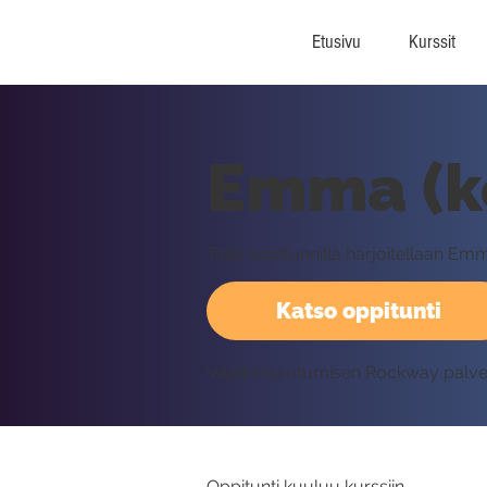
Etusivu
Kurssit
Emma (ko
Tällä oppitunnilla harjoitellaan 
Katso oppitunti
Vaatii kirjautumisen Rockway palv
Oppitunti kuuluu kurssiin