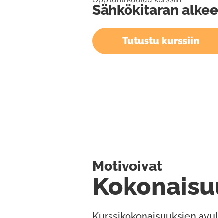
Sähkökitaran alkee
Tutustu kurssiin
Motivoivat
Kokonaisu
Kurssikokonaisuuksien avul