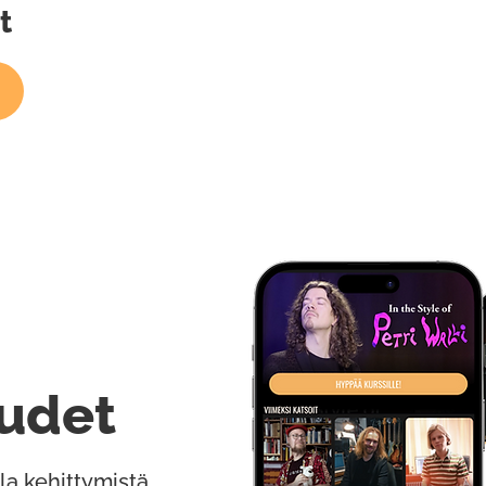
t
udet
la kehittymistä