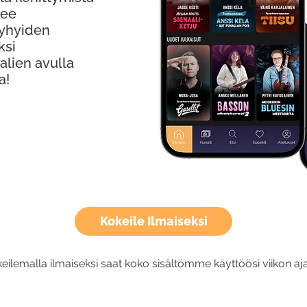
kee
Lyhyiden
ksi
alien avulla
a!
Kokeile Ilmaiseksi
eilemalla ilmaiseksi saat koko sisältömme käyttöösi viikon aja