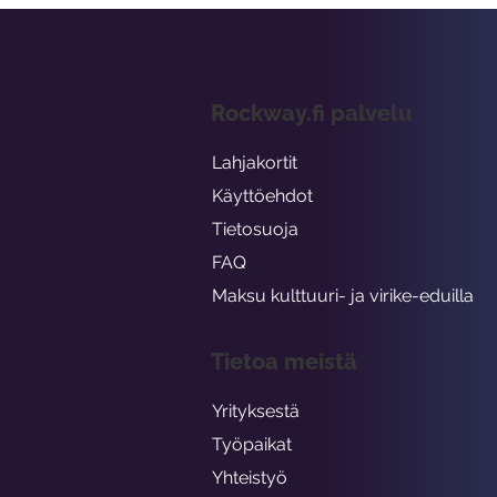
Rockway.fi palvelu
Lahjakortit
Käyttöehdot
Tietosuoja
FAQ
Maksu kulttuuri- ja virike-eduilla
Tietoa meistä
Yrityksestä
Työpaikat
Yhteistyö