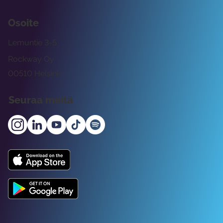
Osoite
Lemuntie 3-5
Rockway Oy
00510 Helsinki
Seuraa meitä