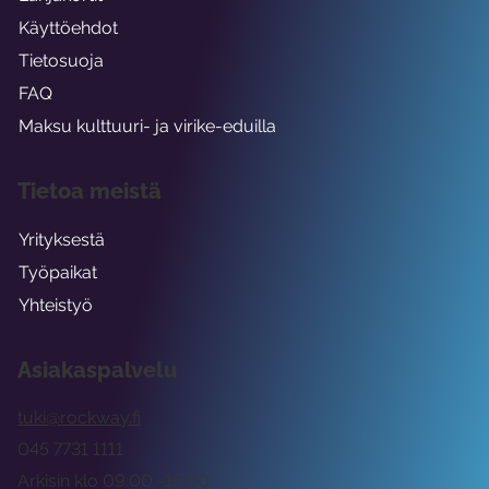
Käyttöehdot
Tietosuoja
FAQ
Maksu kulttuuri- ja virike-eduilla
Tietoa meistä
Yrityksestä
Työpaikat
Yhteistyö
Asiakaspalvelu
tuki@rockway.fi
045 7731 1111
Arkisin klo 09:00 -15:00