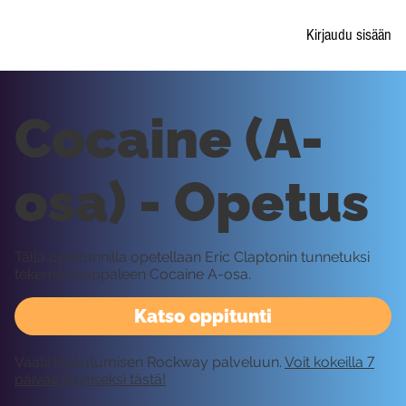
Kirjaudu sisään
Cocaine (A-
osa) - Opetus
Tällä oppitunnilla opetellaan Eric Claptonin tunnetuksi
tekemän kappaleen Cocaine A-osa.
Katso oppitunti
Vaatii kirjautumisen Rockway palveluun.
Voit kokeilla 7
päivää ilmaiseksi tästä!