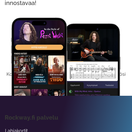
innostavaa!
Kokeile Ilmaiseksi
Kokeilemalla ilmaiseksi saat koko sisältömme käyttöösi
viikon ajaksi.
Rockway.fi palvelu
Lahjakortit