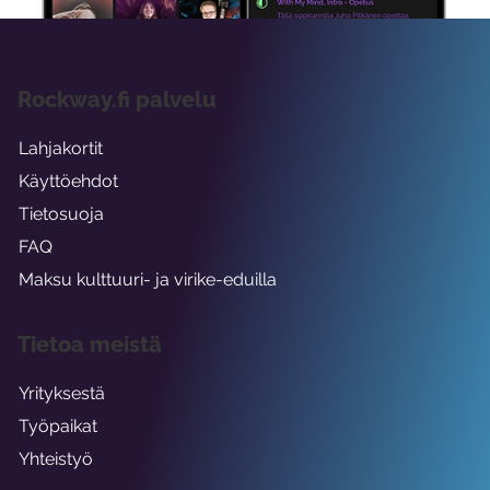
Rockway.fi palvelu
Lahjakortit
Käyttöehdot
Tietosuoja
FAQ
Maksu kulttuuri- ja virike-eduilla
Tietoa meistä
Yrityksestä
Työpaikat
Yhteistyö