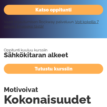
Katso oppitunti
Vaatii kirjautumisen Rockway palveluun.
Voit kokeilla 7
päivää ilmaiseksi tästä!
Oppitunti kuuluu kurssiin
Sähkökitaran alkeet
Tutustu kurssiin
Motivoivat
Kokonaisuudet