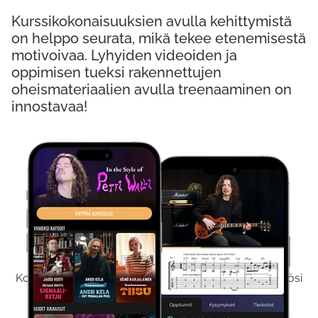
Kurssikokonaisuuksien avulla kehittymistä
on helppo seurata, mikä tekee etenemisestä
motivoivaa. Lyhyiden videoiden ja
oppimisen tueksi rakennettujen
oheismateriaalien avulla treenaaminen on
innostavaa!
Kokeile Ilmaiseksi
Kokeilemalla ilmaiseksi saat koko sisältömme käyttöösi
viikon ajaksi.