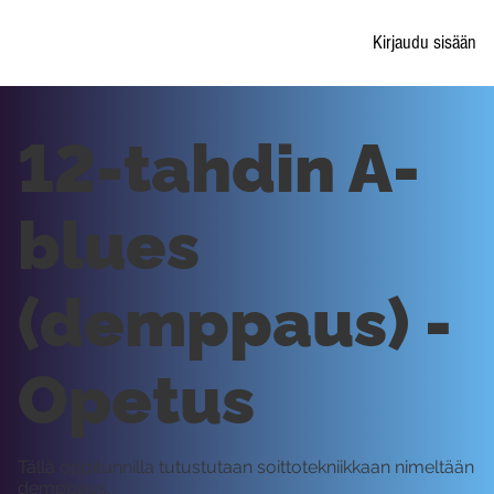
Kirjaudu sisään
12-tahdin A-
blues
(demppaus) -
Opetus
Tällä oppitunnilla tutustutaan soittotekniikkaan nimeltään
demppaus.