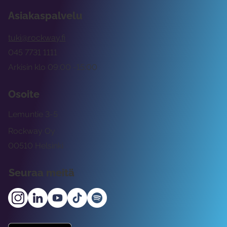
Asiakaspalvelu
tuki@rockway.fi
045 7731 1111
Arkisin klo 09:00 -15:00
Osoite
Lemuntie 3-5
Rockway Oy
00510 Helsinki
Seuraa meitä