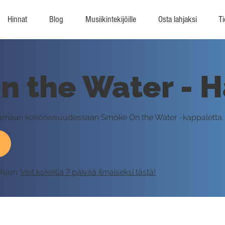
Hinnat
Blog
Musiikintekijöille
Osta lahjaksi
Ti
 the Water - H
oittamaan kokonaisuudessaan Smoke On the Water -kappaletta.
eluun.
Voit kokeilla 7 päivää ilmaiseksi tästä!