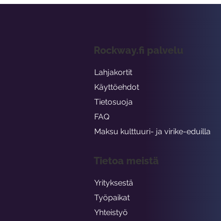
Rockway.fi palvelu
Lahjakortit
Käyttöehdot
Tietosuoja
FAQ
Maksu kulttuuri- ja virike-eduilla
Tietoa meistä
Yrityksestä
Työpaikat
Yhteistyö