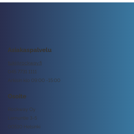
Asiakaspalvelu
tuki@rockway.fi
045 7731 1111
Arkisin klo 09:00 -15:00
Osoite
Rockway Oy
Lemuntie 3-5
00510 Helsinki