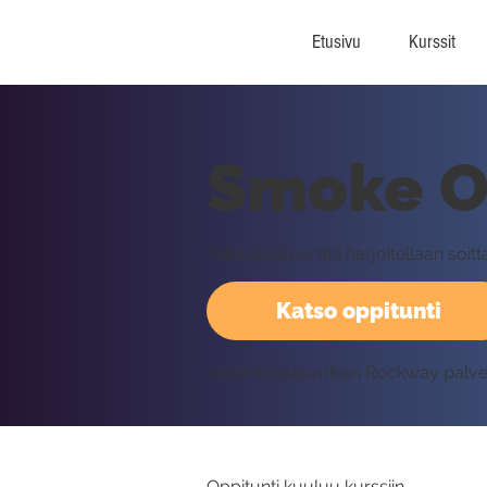
Etusivu
Kurssit
Smoke On
Tällä oppitunnilla harjoitellaan s
Katso oppitunti
Vaatii kirjautumisen Rockway palv
Oppitunti kuuluu kurssiin