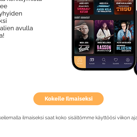
kee
Lyhyiden
ksi
alien avulla
a!
Kokeile Ilmaiseksi
eilemalla ilmaiseksi saat koko sisältömme käyttöösi viikon aja