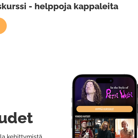
skurssi - helppoja kappaleita
udet
la kehittymistä