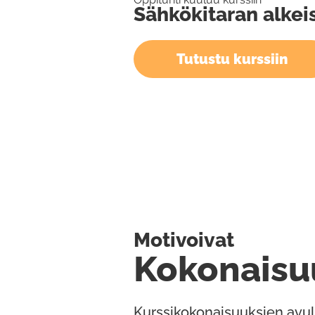
Sähkökitaran alkei
Tutustu kurssiin
Motivoivat
Kokonaisu
Kurssikokonaisuuksien avul