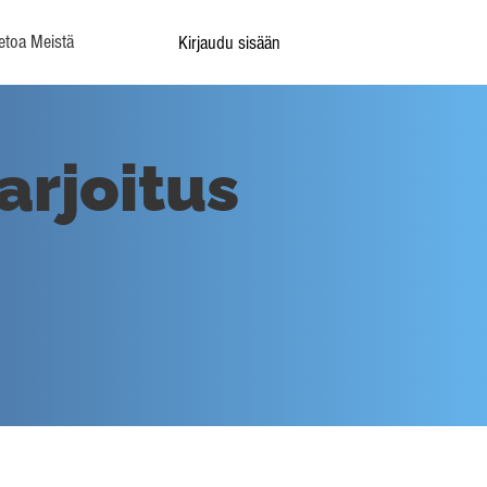
etoa Meistä
Kirjaudu sisään
arjoitus