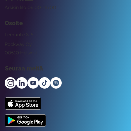
Arkisin klo 09:00 -15:00
Osoite
Lemuntie 3-5
Rockway Oy
00510 Helsinki
Seuraa meitä