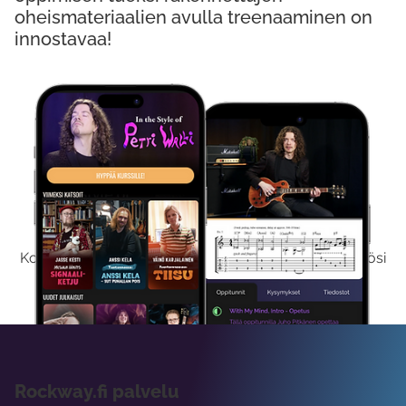
oheismateriaalien avulla treenaaminen on
innostavaa!
Kokeile Ilmaiseksi
Kokeilemalla ilmaiseksi saat koko sisältömme käyttöösi
viikon ajaksi.
Rockway.fi palvelu