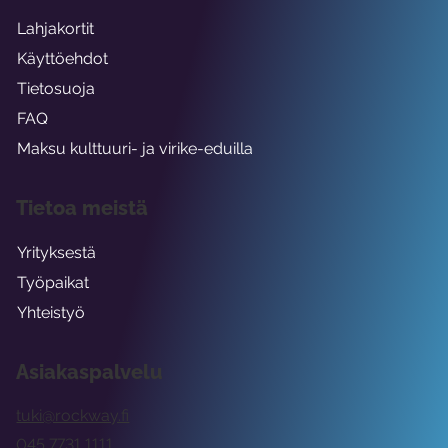
Lahjakortit
Käyttöehdot
Tietosuoja
FAQ
Maksu kulttuuri- ja virike-eduilla
Tietoa meistä
Yrityksestä
Työpaikat
Yhteistyö
Asiakaspalvelu
tuki@rockway.fi
045 7731 1111