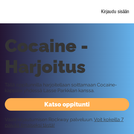
Kirjaudu sisään
Cocaine -
Harjoitus
Tällä oppitunnilla harjoitellaan soittamaan Cocaine-
kappale yhdessä Lasse Parkkilan kanssa.
Katso oppitunti
Vaatii kirjautumisen Rockway palveluun.
Voit kokeilla 7
päivää ilmaiseksi tästä!