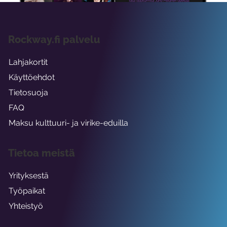
Rockway.fi palvelu
Lahjakortit
Käyttöehdot
Tietosuoja
FAQ
Maksu kulttuuri- ja virike-eduilla
Tietoa meistä
Yrityksestä
Työpaikat
Yhteistyö