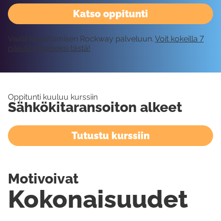
Katso oppitunti
Vaatii kirjautumisen Rockway palveluun.
Voit kokeilla 7
päivää ilmaiseksi tästä!
Oppitunti kuuluu kurssiin
Sähkökitaransoiton alkeet
Tutustu kurssiin
Motivoivat
Kokonaisuudet