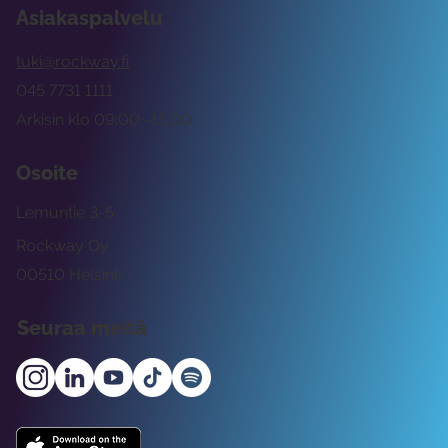
Asiakaspalvelu
tuki@rockway.fi
045 7731 1111
Arkisin klo 09:00 -15:00
Osoite
Lemuntie 3-5
Rockway Oy
00510 Helsinki
Seuraa meitä