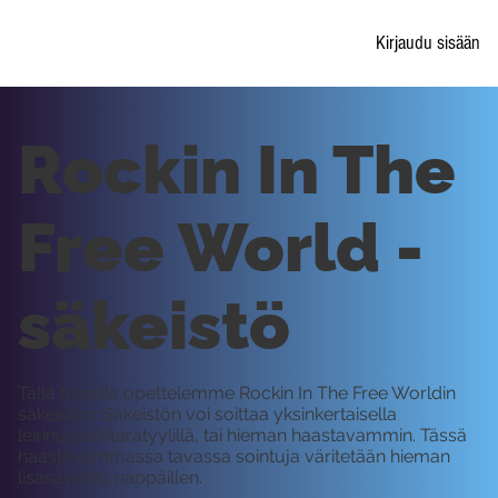
Kirjaudu sisään
Rockin In The
Free World -
säkeistö
Tällä tunnilla opettelemme Rockin In The Free Worldin
säkeistön. Säkeistön voi soittaa yksinkertaisella
leirinuotiokitaratyylillä, tai hieman haastavammin. Tässä
haastavammassa tavassa sointuja väritetään hieman
lisäsävelillä näppäillen.