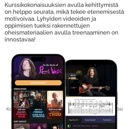
Kurssikokonaisuuksien avulla kehittymistä
on helppo seurata, mikä tekee etenemisestä
motivoivaa. Lyhyiden videoiden ja
oppimisen tueksi rakennettujen
oheismateriaalien avulla treenaaminen on
innostavaa!
Kokeile Ilmaiseksi
Kokeilemalla ilmaiseksi saat koko sisältömme käyttöösi
viikon ajaksi.