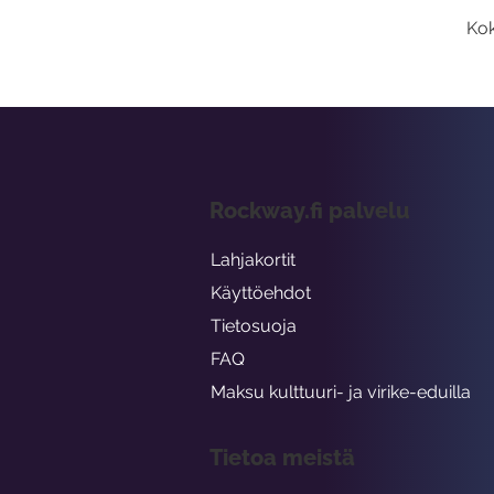
Kok
Rockway.fi palvelu
Lahjakortit
Käyttöehdot
Tietosuoja
FAQ
Maksu kulttuuri- ja virike-eduilla
Tietoa meistä