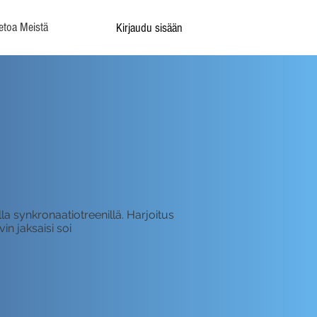
etoa Meistä
Kirjaudu sisään
lla synkronaatiotreenillä. Harjoitus
in jaksaisi soi