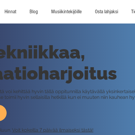
Hinnat
Blog
Musiikintekijöille
Osta lahjaksi
Ti
ekniikkaa,
atioharjoitus
ä voi kehittää hyvin tällä oppitunnilla käytävällä yksinkertaise
e toimii hyvin sellaisilla hetkillä kun ei muuten niin kauhean hyv
eluun.
Voit kokeilla 7 päivää ilmaiseksi tästä!