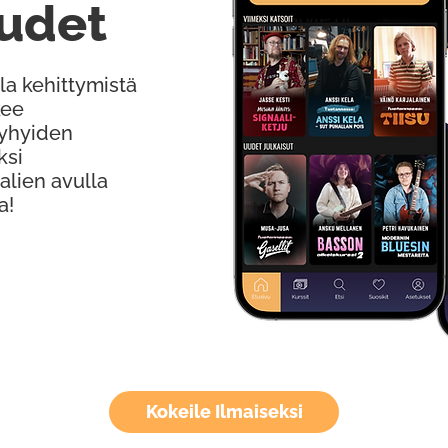
udet
la kehittymistä
kee
Lyhyiden
ksi
alien avulla
a!
Kokeile Ilmaiseksi