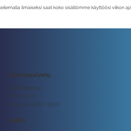
eilemalla ilmaiseksi saat koko sisältömme käyttöösi viikon aja
Asiakaspalvelu
tuki@rockway.fi
045 7731 1111
Arkisin klo 09:00 -15:00
Osoite