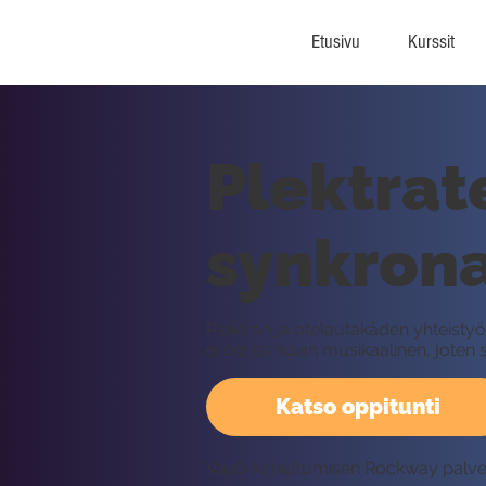
Etusivu
Kurssit
Plektrat
synkrona
Plektran ja otelautakäden yhteistyöt
ei ole lainkaan musikaalinen, joten s
Katso oppitunti
Vaatii kirjautumisen Rockway palv