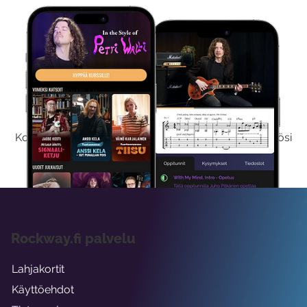
Kokeile Ilmaiseksi
Kokeilemalla ilmaiseksi saat koko sisältömme käyttöösi
viikon ajaksi.
Rockway.fi palvelu
Lahjakortit
Käyttöehdot