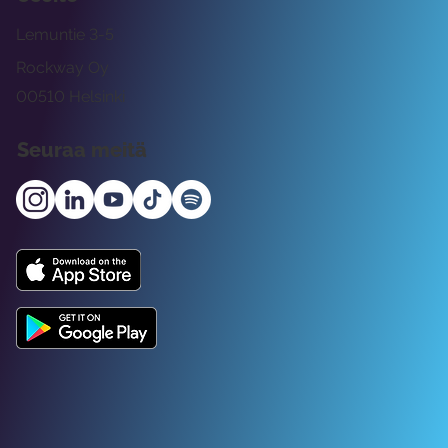
Lemuntie 3-5
Rockway Oy
00510 Helsinki
Seuraa meitä