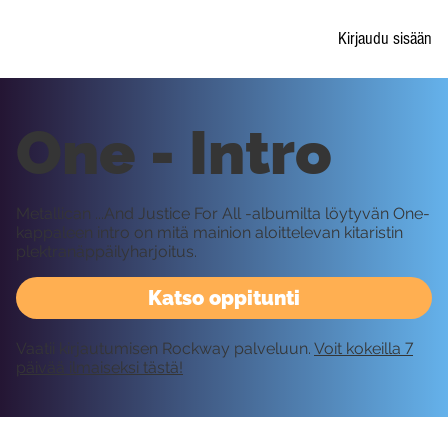
Kirjaudu sisään
One - Intro
Metallican ...And Justice For All -albumilta löytyvän One-
kappaleen intro on mitä mainion aloittelevan kitaristin
plektranäppäilyharjoitus.
Katso oppitunti
Vaatii kirjautumisen Rockway palveluun.
Voit kokeilla 7
päivää ilmaiseksi tästä!