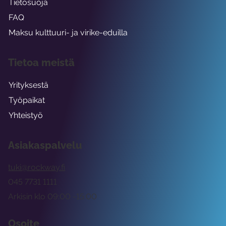
Tietosuoja
FAQ
Maksu kulttuuri- ja virike-eduilla
Tietoa meistä
Yrityksestä
Työpaikat
Yhteistyö
Asiakaspalvelu
tuki@rockway.fi
045 7731 1111
Arkisin klo 09:00 -15:00
Osoite