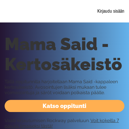
Kirjaudu sisään
Mama Said -
Kertosäkeistö
Tällä oppitunnilla harjoitellaan Mama Said -kappaleen
kertosäkeistö. Avosointujen lisäksi mukaan tulee
voimasointuja ja säröt voidaan polkaista päälle.
Katso oppitunti
Vaatii kirjautumisen Rockway palveluun.
Voit kokeilla 7
päivää ilmaiseksi tästä!