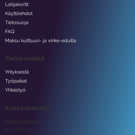
Lahjakortit
Käyttöehdot
Tietosuoja
FAQ
Maksu kulttuuri- ja virike-eduilla
Tietoa meistä
Yrityksestä
Työpaikat
Yhteistyö
Asiakaspalvelu
tuki@rockway.fi
045 7731 1111