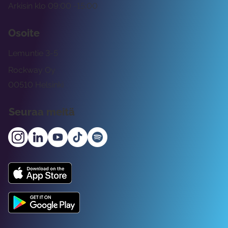
Arkisin klo 09:00 -15:00
Osoite
Lemuntie 3-5
Rockway Oy
00510 Helsinki
Seuraa meitä