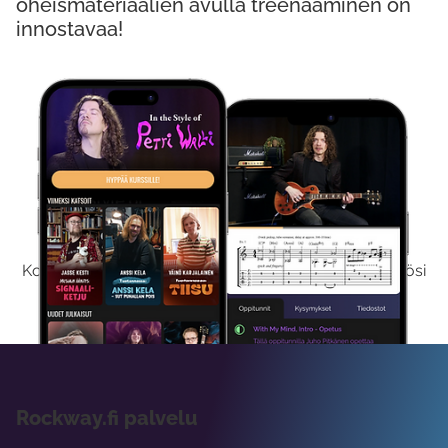
oheismateriaalien avulla treenaaminen on
innostavaa!
Kokeile Ilmaiseksi
Kokeilemalla ilmaiseksi saat koko sisältömme käyttöösi
viikon ajaksi.
Rockway.fi palvelu