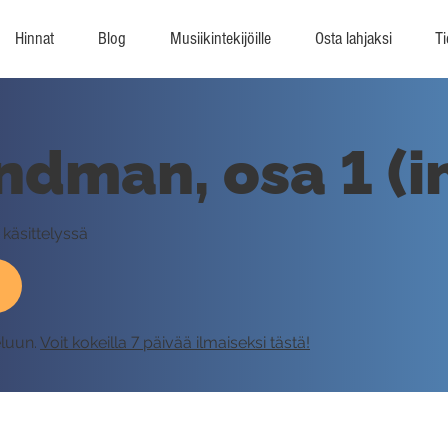
Hinnat
Blog
Musiikintekijöille
Osta lahjaksi
Ti
ndman, osa 1 (i
 käsittelyssä
eluun.
Voit kokeilla 7 päivää ilmaiseksi tästä!