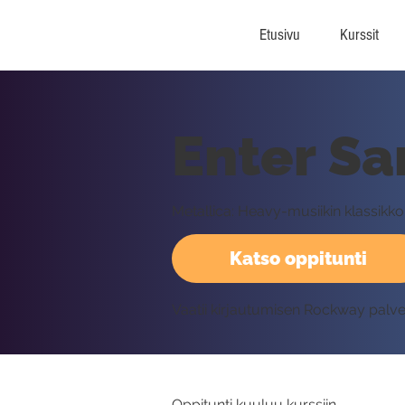
Etusivu
Kurssit
Enter Sa
Metallica: Heavy-musiikin klassikko
Katso oppitunti
Vaatii kirjautumisen Rockway palv
Oppitunti kuuluu kurssiin