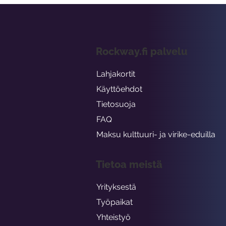
Rockway.fi palvelu
Lahjakortit
Käyttöehdot
Tietosuoja
FAQ
Maksu kulttuuri- ja virike-eduilla
Tietoa meistä
Yrityksestä
Työpaikat
Yhteistyö