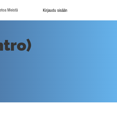
etoa Meistä
Kirjaudu sisään
ntro)