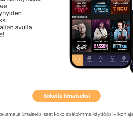
kee
Lyhyiden
ksi
alien avulla
a!
Kokeile Ilmaiseksi
eilemalla ilmaiseksi saat koko sisältömme käyttöösi viikon aja