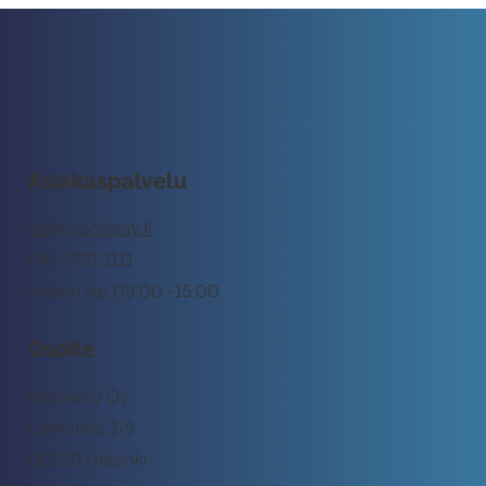
Asiakaspalvelu
tuki@rockway.fi
045 7731 1111
Arkisin klo 09:00 -15:00
Osoite
Rockway Oy
Lemuntie 3-5
00510 Helsinki