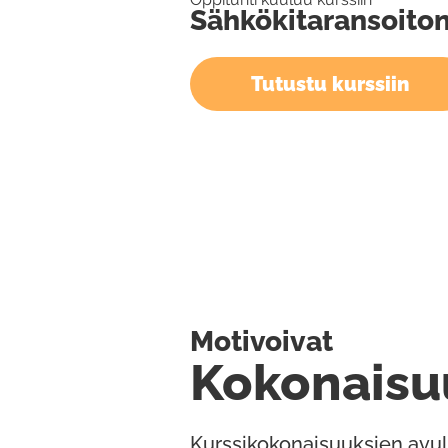
Sähkökitaransoiton
Tutustu kurssiin
Motivoivat
Kokonaisu
Kurssikokonaisuuksien avul