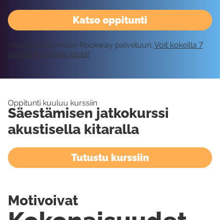
Katso oppitunti
Vaatii kirjautumisen Rockway palveluun.
Voit kokeilla 7
päivää ilmaiseksi tästä!
Oppitunti kuuluu kurssiin
Säestämisen jatkokurssi
akustisella kitaralla
Tutustu kurssiin
Motivoivat