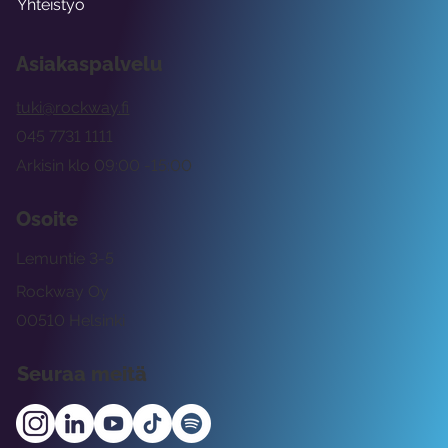
Yhteistyö
Asiakaspalvelu
tuki@rockway.fi
045 7731 1111
Arkisin klo 09:00 -15:00
Osoite
Lemuntie 3-5
Rockway Oy
00510 Helsinki
Seuraa meitä