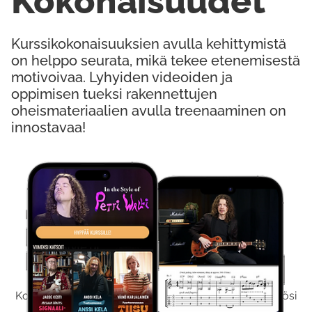
Kokonaisuudet
Kurssikokonaisuuksien avulla kehittymistä
on helppo seurata, mikä tekee etenemisestä
motivoivaa. Lyhyiden videoiden ja
oppimisen tueksi rakennettujen
oheismateriaalien avulla treenaaminen on
innostavaa!
Kokeile Ilmaiseksi
Kokeilemalla ilmaiseksi saat koko sisältömme käyttöösi
viikon ajaksi.