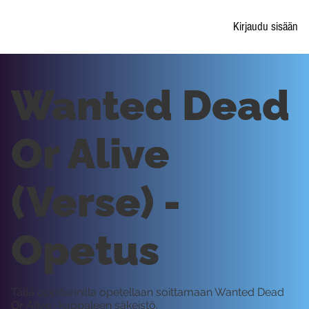
Kirjaudu sisään
Wanted Dead
Or Alive
(Verse) -
Opetus
Tällä oppitunnilla opetellaan soittamaan Wanted Dead
Or Alive -kappaleen säkeistö.