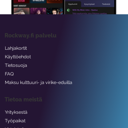
Rockway.fi palvelu
Lahjakortit
Käyttöehdot
Tietosuoja
FAQ
Maksu kulttuuri- ja virike-eduilla
Tietoa meistä
Yrityksestä
Työpaikat