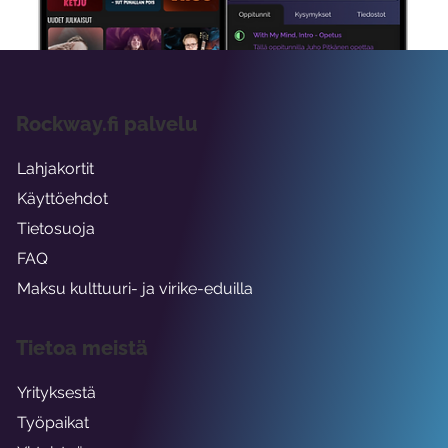
Rockway.fi palvelu
Lahjakortit
Käyttöehdot
Tietosuoja
FAQ
Maksu kulttuuri- ja virike-eduilla
Tietoa meistä
Yrityksestä
Työpaikat