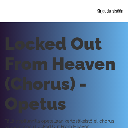
Kirjaudu sisään
Locked Out
From Heaven
(Chorus) -
Opetus
Tällä oppitunnilla opetellaan kertosäkeistö eli chorus
kappaleeseen Locked Out From Heaven.