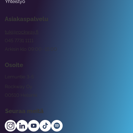
Yhteistyö
Asiakaspalvelu
tuki@rockway.fi
045 7731 1111
Arkisin klo 09:00 -15:00
Osoite
Lemuntie 3-5
Rockway Oy
00510 Helsinki
Seuraa meitä