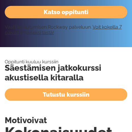
Katso oppitunti
Vaatii kirjautumisen Rockway palveluun.
Voit kokeilla 7
päivää ilmaiseksi tästä!
Oppitunti kuuluu kurssiin
Säestämisen jatkokurssi
akustisella kitaralla
Tutustu kurssiin
Motivoivat