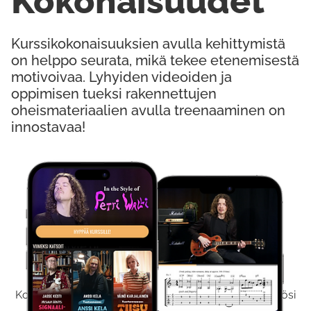
Kokonaisuudet
Kurssikokonaisuuksien avulla kehittymistä
on helppo seurata, mikä tekee etenemisestä
motivoivaa. Lyhyiden videoiden ja
oppimisen tueksi rakennettujen
oheismateriaalien avulla treenaaminen on
innostavaa!
Kokeile Ilmaiseksi
Kokeilemalla ilmaiseksi saat koko sisältömme käyttöösi
viikon ajaksi.