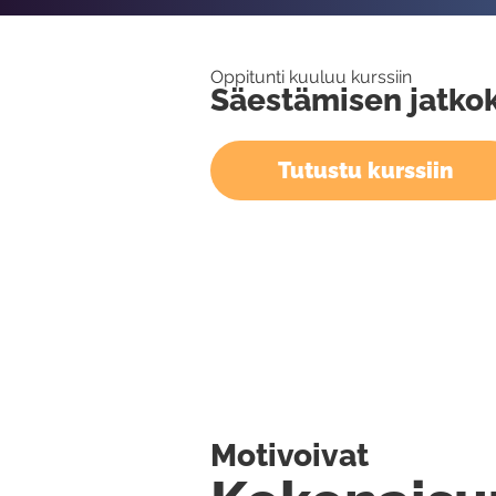
Oppitunti kuuluu kurssiin
Säestämisen jatkoku
Tutustu kurssiin
Motivoivat