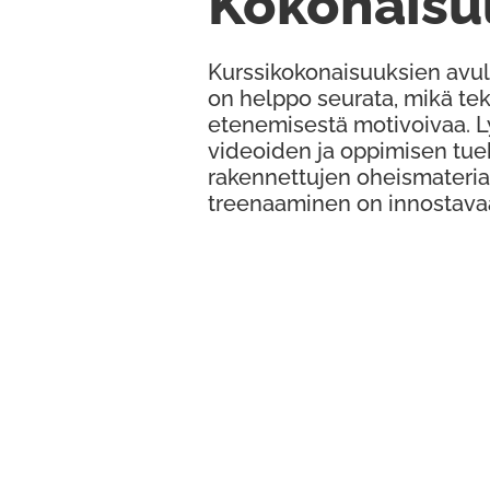
Kokonaisu
Kurssikokonaisuuksien avul
on helppo seurata, mikä te
etenemisestä motivoivaa. 
videoiden ja oppimisen tue
rakennettujen oheismateria
treenaaminen on innostava