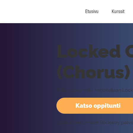
Etusivu
Kurssit
Locked 
(Chorus) 
Tällä oppitunnilla harjoitellaan L
Katso oppitunti
Vaatii kirjautumisen Rockway palv