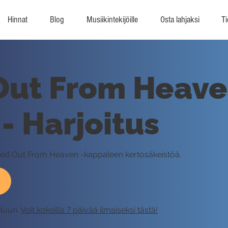
Hinnat
Blog
Musiikintekijöille
Osta lahjaksi
Ti
Out From Heav
- Harjoitus
ocked Out From Heaven -kappaleen kertosäkeistöä.
eluun.
Voit kokeilla 7 päivää ilmaiseksi tästä!