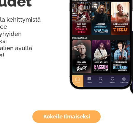
udet
la kehittymistä
kee
Lyhyiden
ksi
alien avulla
a!
Kokeile Ilmaiseksi