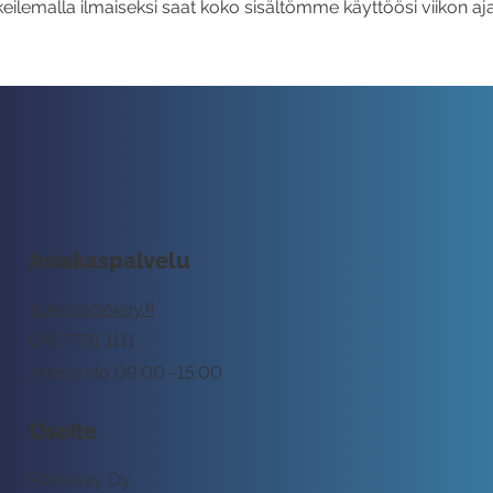
eilemalla ilmaiseksi saat koko sisältömme käyttöösi viikon aja
Asiakaspalvelu
tuki@rockway.fi
045 7731 1111
Arkisin klo 09:00 -15:00
Osoite
Rockway Oy