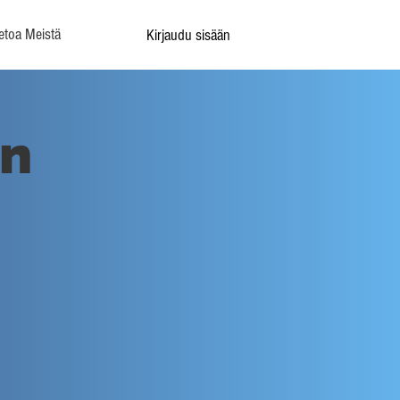
etoa Meistä
Kirjaudu sisään
en