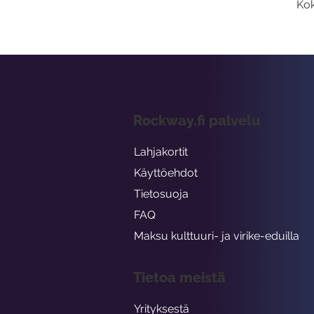
Kok
Rockway.fi palvelu
Lahjakortit
Käyttöehdot
Tietosuoja
FAQ
Maksu kulttuuri- ja virike-eduilla
Tietoa meistä
Yrityksestä