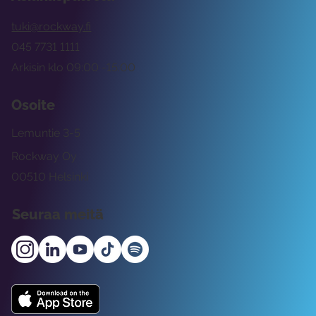
tuki@rockway.fi
045 7731 1111
Arkisin klo 09:00 -15:00
Osoite
Lemuntie 3-5
Rockway Oy
00510 Helsinki
Seuraa meitä