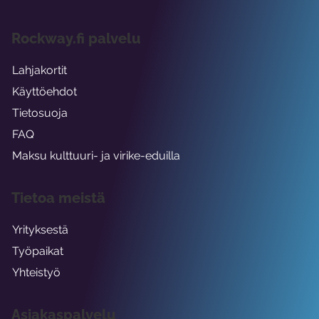
Rockway.fi palvelu
Lahjakortit
Käyttöehdot
Tietosuoja
FAQ
Maksu kulttuuri- ja virike-eduilla
Tietoa meistä
Yrityksestä
Työpaikat
Yhteistyö
Asiakaspalvelu