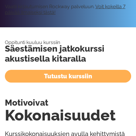
Vaatii kirjautumisen Rockway palveluun.
Voit kokeilla 7
päivää ilmaiseksi tästä!
Oppitunti kuuluu kurssiin
Säestämisen jatkokurssi
akustisella kitaralla
Tutustu kurssiin
Motivoivat
Kokonaisuudet
Kurssikokonaisuuksien avulla kehittymistä