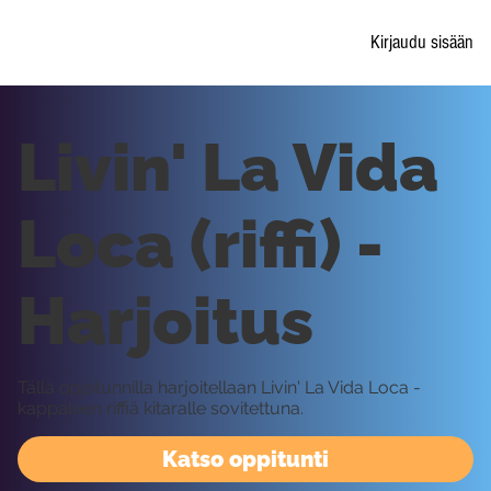
Kirjaudu sisään
Livin' La Vida
Loca (riffi) -
Harjoitus
Tällä oppitunnilla harjoitellaan Livin' La Vida Loca -
kappaleen riffiä kitaralle sovitettuna.
Katso oppitunti