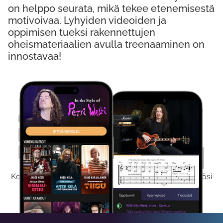
on helppo seurata, mikä tekee etenemisestä
motivoivaa. Lyhyiden videoiden ja
oppimisen tueksi rakennettujen
oheismateriaalien avulla treenaaminen on
innostavaa!
Kokeile Ilmaiseksi
Kokeilemalla ilmaiseksi saat koko sisältömme käyttöösi
viikon ajaksi.