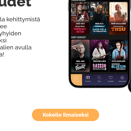
udet
la kehittymistä
kee
Lyhyiden
ksi
alien avulla
a!
Kokeile Ilmaiseksi