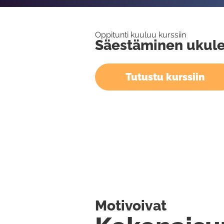
Oppitunti kuuluu kurssiin
Säestäminen ukule
Tutustu kurssiin
Motivoivat