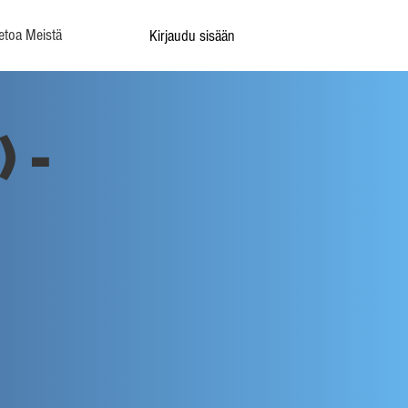
etoa Meistä
Kirjaudu sisään
 -