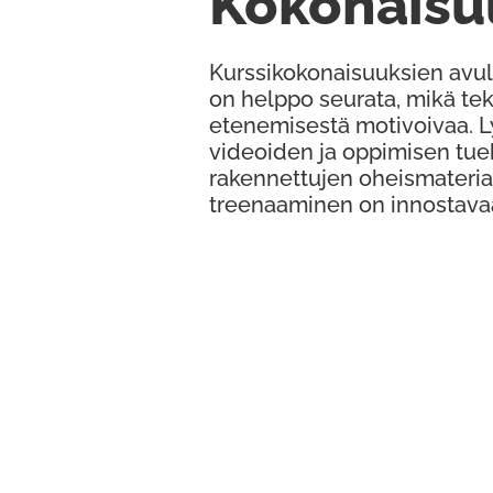
Kokonaisu
Kurssikokonaisuuksien avul
on helppo seurata, mikä te
etenemisestä motivoivaa. 
videoiden ja oppimisen tue
rakennettujen oheismateria
treenaaminen on innostava