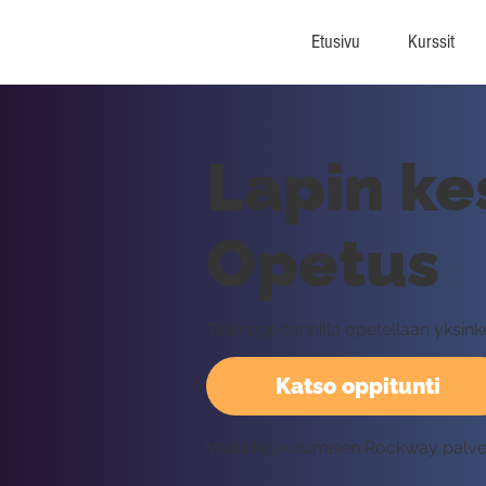
Etusivu
Kurssit
Lapin ke
Opetus
Tällä oppitunnilla opetellaan yksi
Katso oppitunti
Vaatii kirjautumisen Rockway palv