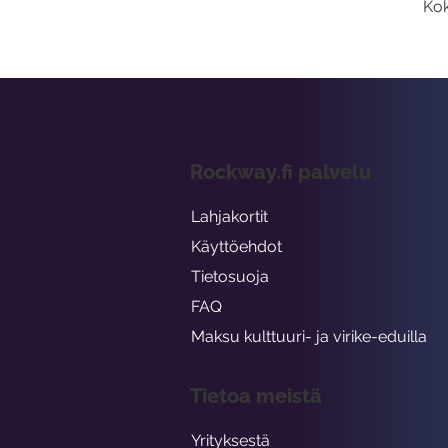
Kok
Rockway.fi palvelu
Lahjakortit
Käyttöehdot
Tietosuoja
FAQ
Maksu kulttuuri- ja virike-eduilla
Tietoa meistä
Yrityksestä