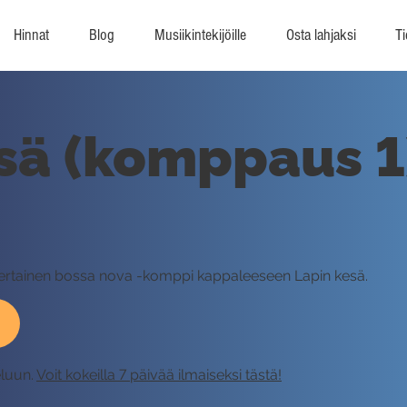
Hinnat
Blog
Musiikintekijöille
Osta lahjaksi
Ti
sä (komppaus 1)
nkertainen bossa nova -komppi kappaleeseen Lapin kesä.
eluun.
Voit kokeilla 7 päivää ilmaiseksi tästä!