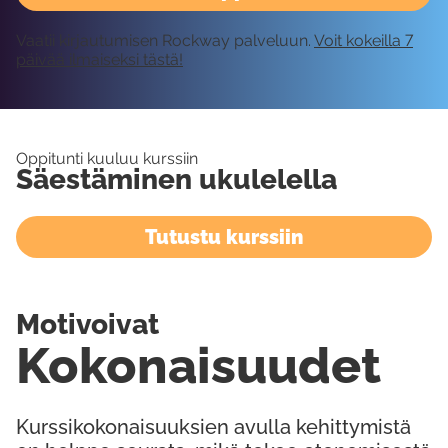
Vaatii kirjautumisen Rockway palveluun.
Voit kokeilla 7
päivää ilmaiseksi tästä!
Oppitunti kuuluu kurssiin
Säestäminen ukulelella
Tutustu kurssiin
Motivoivat
Kokonaisuudet
Kurssikokonaisuuksien avulla kehittymistä