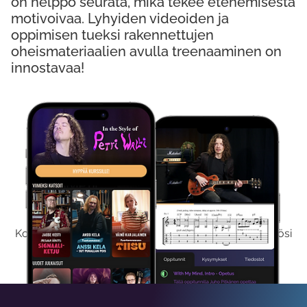
on helppo seurata, mikä tekee etenemisestä
motivoivaa. Lyhyiden videoiden ja
oppimisen tueksi rakennettujen
oheismateriaalien avulla treenaaminen on
innostavaa!
Kokeile Ilmaiseksi
Kokeilemalla ilmaiseksi saat koko sisältömme käyttöösi
viikon ajaksi.