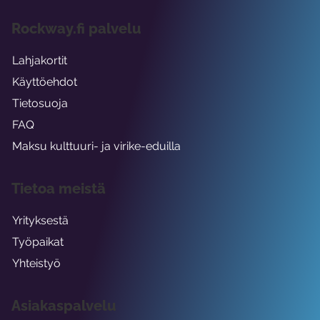
Rockway.fi palvelu
Lahjakortit
Käyttöehdot
Tietosuoja
FAQ
Maksu kulttuuri- ja virike-eduilla
Tietoa meistä
Yrityksestä
Työpaikat
Yhteistyö
Asiakaspalvelu