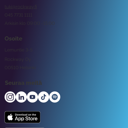
tuki@rockway.fi
045 7731 1111
Arkisin klo 09:00 -15:00
Osoite
Lemuntie 3-5
Rockway Oy
00510 Helsinki
Seuraa meitä