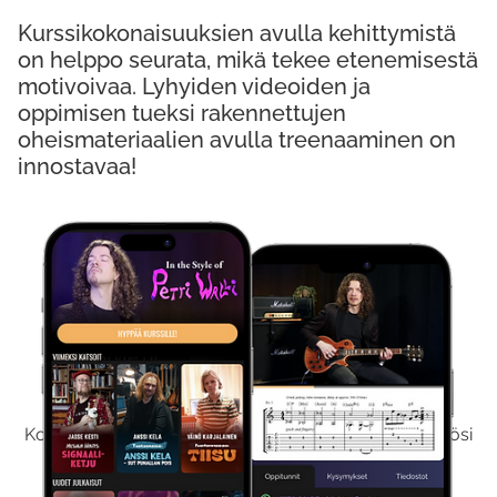
Kurssikokonaisuuksien avulla kehittymistä
on helppo seurata, mikä tekee etenemisestä
motivoivaa. Lyhyiden videoiden ja
oppimisen tueksi rakennettujen
oheismateriaalien avulla treenaaminen on
innostavaa!
Kokeile Ilmaiseksi
Kokeilemalla ilmaiseksi saat koko sisältömme käyttöösi
viikon ajaksi.