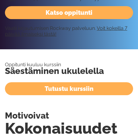
Katso oppitunti
Vaatii kirjautumisen Rockway palveluun.
Voit kokeilla 7
päivää ilmaiseksi tästä!
Oppitunti kuuluu kurssiin
Säestäminen ukulelella
Tutustu kurssiin
Motivoivat
Kokonaisuudet