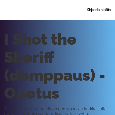
Kirjaudu sisään
I Shot the
Sheriff
(demppaus) -
Opetus
Tällä oppitunnilla opetellaan demppaus-tekniikka, jolla
reggae-komppiin saadaan lisää rytmikkyyttä.