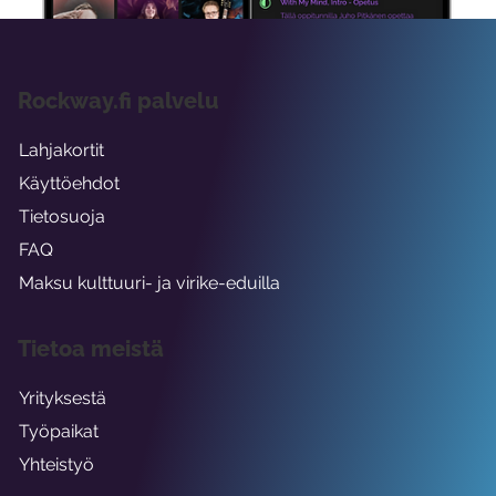
Rockway.fi palvelu
Lahjakortit
Käyttöehdot
Tietosuoja
FAQ
Maksu kulttuuri- ja virike-eduilla
Tietoa meistä
Yrityksestä
Työpaikat
Yhteistyö