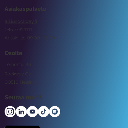
Asiakaspalvelu
tuki@rockway.fi
045 7731 1111
Arkisin klo 09:00 -15:00
Osoite
Lemuntie 3-5
Rockway Oy
00510 Helsinki
Seuraa meitä