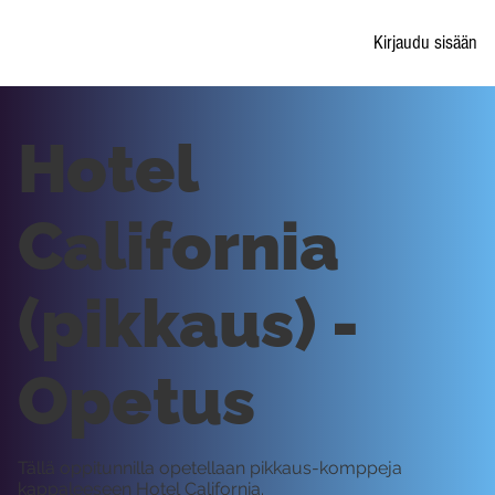
Kirjaudu sisään
Hotel
California
(pikkaus) -
Opetus
Tällä oppitunnilla opetellaan pikkaus-komppeja
kappaleeseen Hotel California.