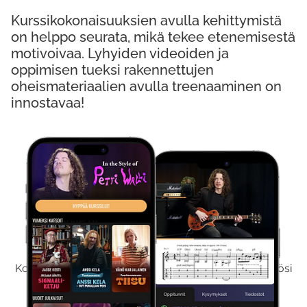
Kurssikokonaisuuksien avulla kehittymistä
on helppo seurata, mikä tekee etenemisestä
motivoivaa. Lyhyiden videoiden ja
oppimisen tueksi rakennettujen
oheismateriaalien avulla treenaaminen on
innostavaa!
Kokeile Ilmaiseksi
Kokeilemalla ilmaiseksi saat koko sisältömme käyttöösi
viikon ajaksi.