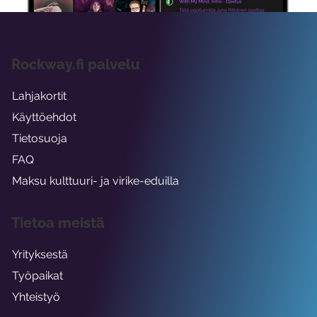
Rockway.fi palvelu
Lahjakortit
Käyttöehdot
Tietosuoja
FAQ
Maksu kulttuuri- ja virike-eduilla
Tietoa meistä
Yrityksestä
Työpaikat
Yhteistyö