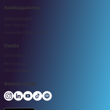
Asiakaspalvelu
tuki@rockway.fi
045 7731 1111
Arkisin klo 09:00 -15:00
Osoite
Lemuntie 3-5
Rockway Oy
00510 Helsinki
Seuraa meitä