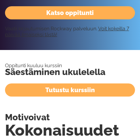
Katso oppitunti
Vaatii kirjautumisen Rockway palveluun.
Voit kokeilla 7
päivää ilmaiseksi tästä!
Oppitunti kuuluu kurssiin
Säestäminen ukulelella
Tutustu kurssiin
Motivoivat
Kokonaisuudet