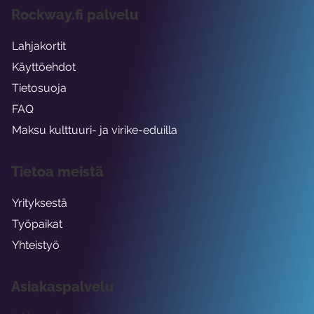
Rockway.fi palvelu
Lahjakortit
Käyttöehdot
Tietosuoja
FAQ
Maksu kulttuuri- ja virike-eduilla
Tietoa meistä
Yrityksestä
Työpaikat
Yhteistyö
Asiakaspalvelu