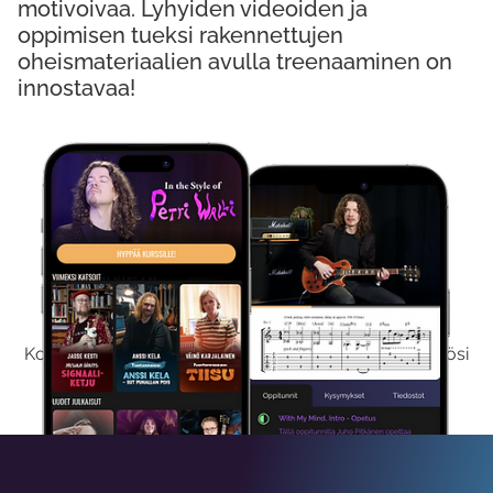
motivoivaa. Lyhyiden videoiden ja
oppimisen tueksi rakennettujen
oheismateriaalien avulla treenaaminen on
innostavaa!
Kokeile Ilmaiseksi
Kokeilemalla ilmaiseksi saat koko sisältömme käyttöösi
viikon ajaksi.