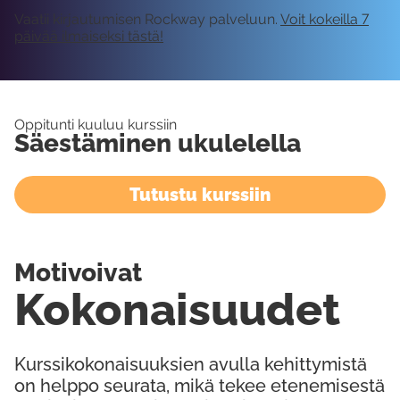
Vaatii kirjautumisen Rockway palveluun.
Voit kokeilla 7
päivää ilmaiseksi tästä!
Oppitunti kuuluu kurssiin
Säestäminen ukulelella
Tutustu kurssiin
Motivoivat
Kokonaisuudet
Kurssikokonaisuuksien avulla kehittymistä
on helppo seurata, mikä tekee etenemisestä