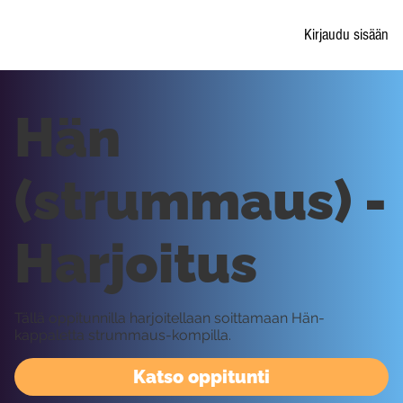
Kirjaudu sisään
Hän
(strummaus) -
Harjoitus
Tällä oppitunnilla harjoitellaan soittamaan Hän-
kappaletta strummaus-kompilla.
Katso oppitunti