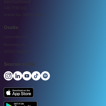
tuki@rockway.fi
045 7731 1111
Arkisin klo 09:00 -15:00
Osoite
Lemuntie 3-5
Rockway Oy
00510 Helsinki
Seuraa meitä