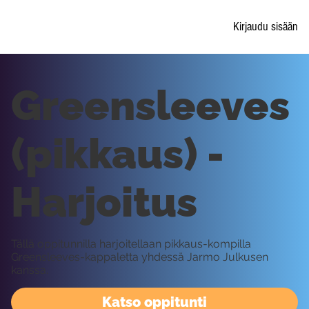
Kirjaudu sisään
Greensleeves
(pikkaus) -
Harjoitus
Tällä oppitunnilla harjoitellaan pikkaus-kompilla
Greensleeves-kappaletta yhdessä Jarmo Julkusen
kanssa.
Katso oppitunti