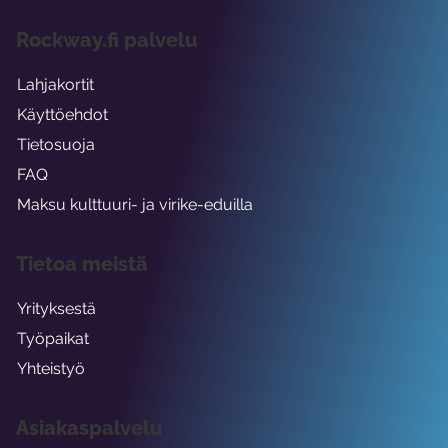
Rockway.fi palvelu
Lahjakortit
Käyttöehdot
Tietosuoja
FAQ
Maksu kulttuuri- ja virike-eduilla
Tietoa meistä
Yrityksestä
Työpaikat
Yhteistyö
Asiakaspalvelu