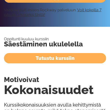
Vaatii kirjautumisen Rockway palveluun.
Voit kokeilla 7
päivää ilmaiseksi tästä!
Oppitunti kuuluu kurssiin
Säestäminen ukulelella
Tutustu kurssiin
Motivoivat
Kokonaisuudet
Kurssikokonaisuuksien avulla kehittymistä