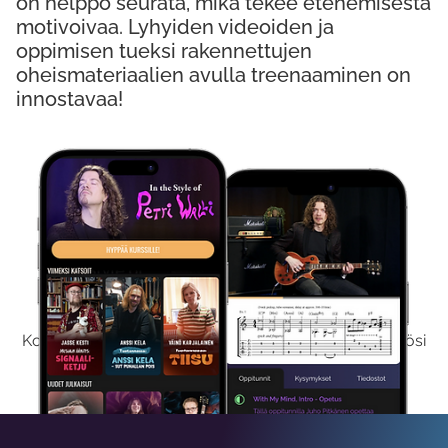
on helppo seurata, mikä tekee etenemisestä
motivoivaa. Lyhyiden videoiden ja
oppimisen tueksi rakennettujen
oheismateriaalien avulla treenaaminen on
innostavaa!
Kokeile Ilmaiseksi
Kokeilemalla ilmaiseksi saat koko sisältömme käyttöösi
viikon ajaksi.