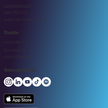
tuki@rockway.fi
045 7731 1111
Arkisin klo 09:00 -15:00
Osoite
Lemuntie 3-5
Rockway Oy
00510 Helsinki
Seuraa meitä