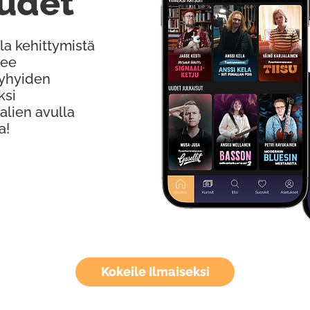
udet
la kehittymistä
kee
Lyhyiden
ksi
alien avulla
a!
Kokeile Ilmaiseksi