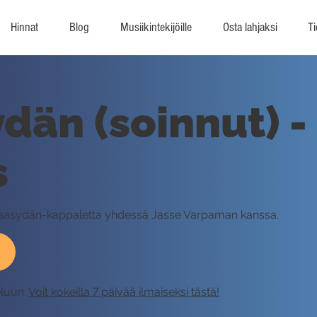
Hinnat
Blog
Musiikintekijöille
Osta lahjaksi
Ti
dän (soinnut) -
s
uklaasydän-kappaletta yhdessä Jasse Varpaman kanssa.
eluun.
Voit kokeilla 7 päivää ilmaiseksi tästä!