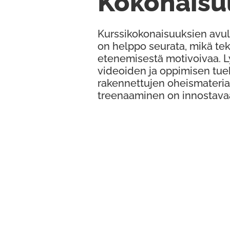
Kokonaisu
Kurssikokonaisuuksien avul
on helppo seurata, mikä te
etenemisestä motivoivaa. 
videoiden ja oppimisen tue
rakennettujen oheismateria
treenaaminen on innostava