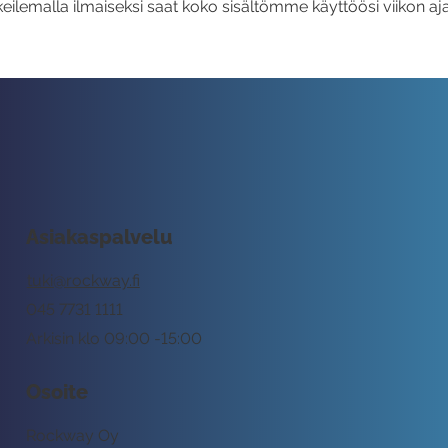
eilemalla ilmaiseksi saat koko sisältömme käyttöösi viikon aja
Asiakaspalvelu
tuki@rockway.fi
045 7731 1111
Arkisin klo 09:00 -15:00
Osoite
Rockway Oy