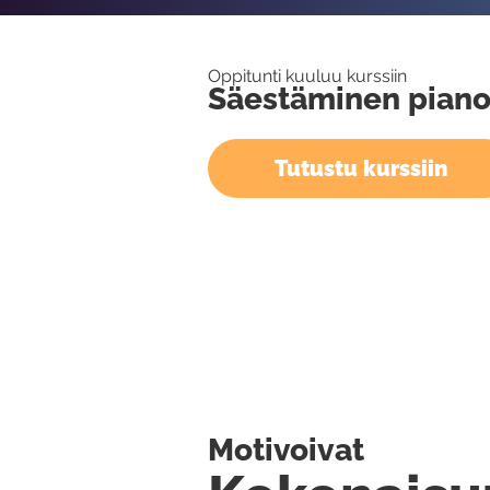
Oppitunti kuuluu kurssiin
Säestäminen pianol
Tutustu kurssiin
Motivoivat