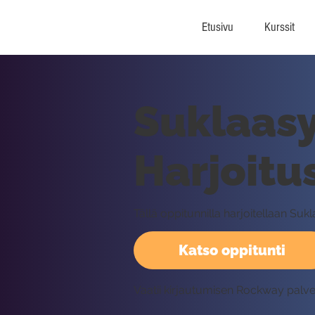
Etusivu
Kurssit
Suklaasy
Harjoitu
Tällä oppitunnilla harjoitellaan S
Katso oppitunti
Vaatii kirjautumisen Rockway palv