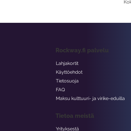
Kok
Rockway.fi palvelu
Lahjakortit
Käyttöehdot
Tietosuoja
FAQ
Maksu kulttuuri- ja virike-eduilla
Tietoa meistä
Yrityksestä