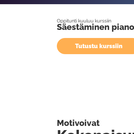
Oppitunti kuuluu kurssiin
Säestäminen pianol
Tutustu kurssiin
Motivoivat