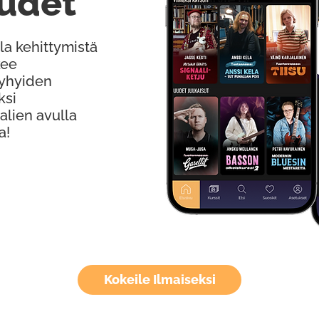
udet
la kehittymistä
kee
Lyhyiden
ksi
alien avulla
a!
Kokeile Ilmaiseksi