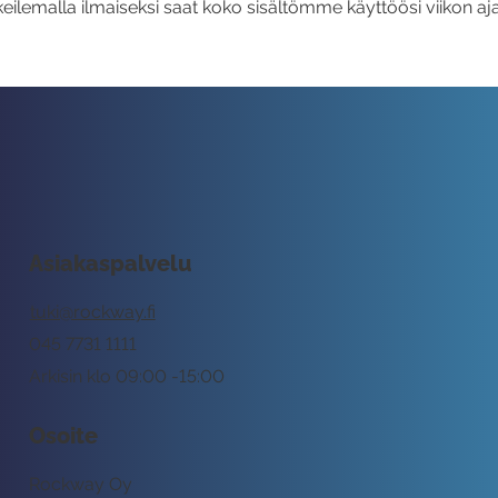
eilemalla ilmaiseksi saat koko sisältömme käyttöösi viikon aja
Asiakaspalvelu
tuki@rockway.fi
045 7731 1111
Arkisin klo 09:00 -15:00
Osoite
Rockway Oy