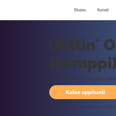
Etusivu
Kurssit
(Sittin´ 
(komppi)
Tällä oppitunnilla harjoitellaan (S
Katso oppitunti
Vaatii kirjautumisen Rockway palv