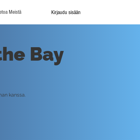
etoa Meistä
Kirjaudu sisään
 the Bay
aman kanssa.