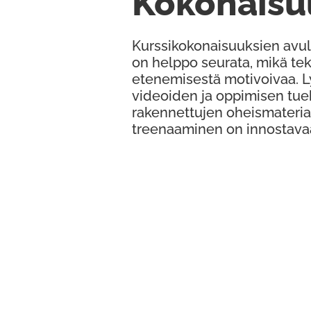
Kokonaisu
Kurssikokonaisuuksien avul
on helppo seurata, mikä te
etenemisestä motivoivaa. 
videoiden ja oppimisen tue
rakennettujen oheismateria
treenaaminen on innostava