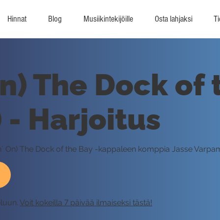
Hinnat
Blog
Musiikintekijöille
Osta lahjaksi
Ti
On) The Dock of
 - Harjoitus
ittin´ On) The Dock of the Bay -kappaleen komppia Jasse Varp
eluun.
Voit kokeilla 7 päivää ilmaiseksi tästä!