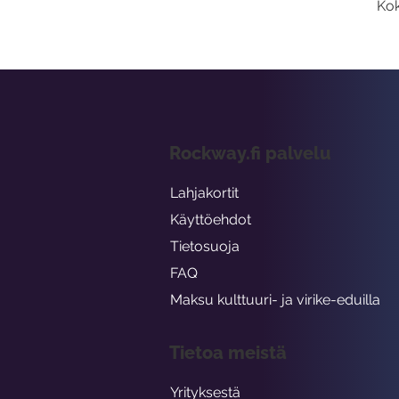
Kok
Rockway.fi palvelu
Lahjakortit
Käyttöehdot
Tietosuoja
FAQ
Maksu kulttuuri- ja virike-eduilla
Tietoa meistä
Yrityksestä