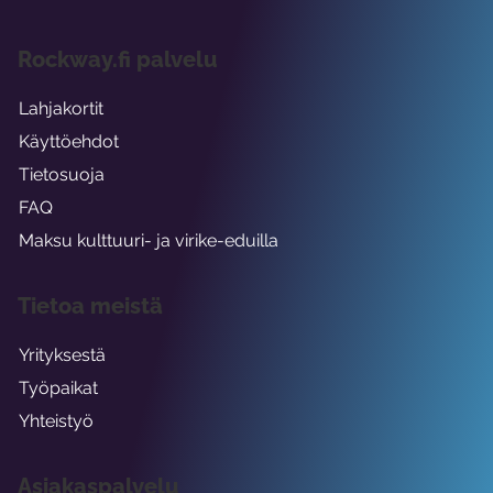
Rockway.fi palvelu
Lahjakortit
Käyttöehdot
Tietosuoja
FAQ
Maksu kulttuuri- ja virike-eduilla
Tietoa meistä
Yrityksestä
Työpaikat
Yhteistyö
Asiakaspalvelu