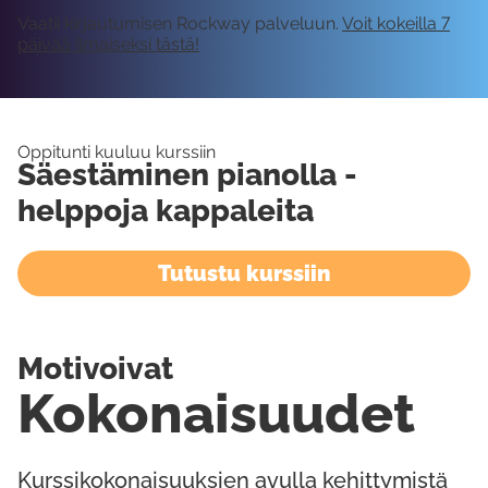
Vaatii kirjautumisen Rockway palveluun.
Voit kokeilla 7
päivää ilmaiseksi tästä!
Oppitunti kuuluu kurssiin
Säestäminen pianolla -
helppoja kappaleita
Tutustu kurssiin
Motivoivat
Kokonaisuudet
Kurssikokonaisuuksien avulla kehittymistä