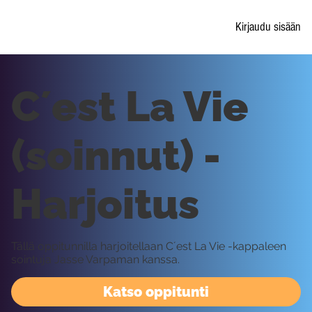
Kirjaudu sisään
C´est La Vie
(soinnut) -
Harjoitus
Tällä oppitunnilla harjoitellaan C´est La Vie -kappaleen
sointuja Jasse Varpaman kanssa.
Katso oppitunti