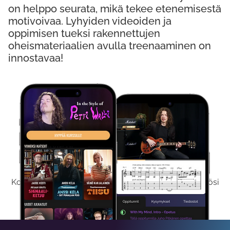
on helppo seurata, mikä tekee etenemisestä
motivoivaa. Lyhyiden videoiden ja
oppimisen tueksi rakennettujen
oheismateriaalien avulla treenaaminen on
innostavaa!
Kokeile Ilmaiseksi
Kokeilemalla ilmaiseksi saat koko sisältömme käyttöösi
viikon ajaksi.