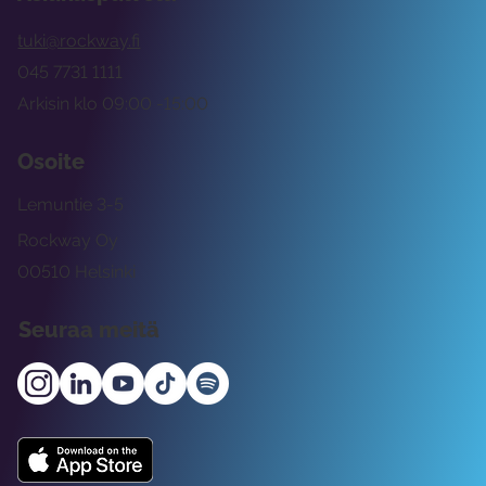
tuki@rockway.fi
045 7731 1111
Arkisin klo 09:00 -15:00
Osoite
Lemuntie 3-5
Rockway Oy
00510 Helsinki
Seuraa meitä