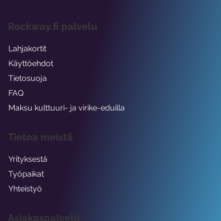
Rockway.fi palvelu
Lahjakortit
Käyttöehdot
Tietosuoja
FAQ
Maksu kulttuuri- ja virike-eduilla
Tietoa meistä
Yrityksestä
Työpaikat
Yhteistyö
Asiakaspalvelu