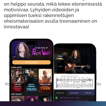
on helppo seurata, mikä tekee etenemisestä
motivoivaa. Lyhyiden videoiden ja
oppimisen tueksi rakennettujen
oheismateriaalien avulla treenaaminen on
innostavaa!
Kokeile Ilmaiseksi
Kokeilemalla ilmaiseksi saat koko sisältömme käyttöösi
viikon ajaksi.