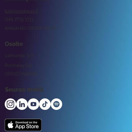
tuki@rockway.fi
045 7731 1111
Arkisin klo 09:00 -15:00
Osoite
Lemuntie 3-5
Rockway Oy
00510 Helsinki
Seuraa meitä