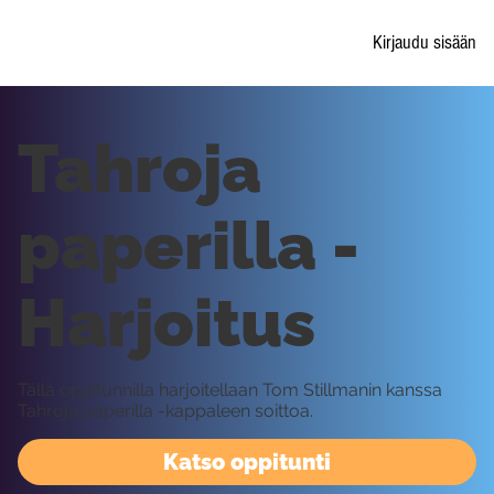
Kirjaudu sisään
Tahroja
paperilla -
Harjoitus
Tällä oppitunnilla harjoitellaan Tom Stillmanin kanssa
Tahroja paperilla -kappaleen soittoa.
Katso oppitunti