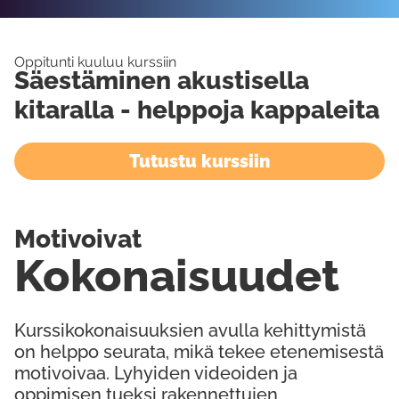
Oppitunti kuuluu kurssiin
Säestäminen akustisella
kitaralla - helppoja kappaleita
Tutustu kurssiin
Motivoivat
Kokonaisuudet
Kurssikokonaisuuksien avulla kehittymistä
on helppo seurata, mikä tekee etenemisestä
motivoivaa. Lyhyiden videoiden ja
oppimisen tueksi rakennettujen