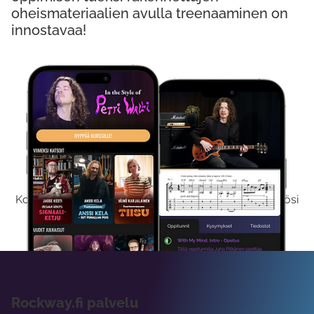
oheismateriaalien avulla treenaaminen on
innostavaa!
Kokeile Ilmaiseksi
Kokeilemalla ilmaiseksi saat koko sisältömme käyttöösi
viikon ajaksi.
Rockway.fi palvelu