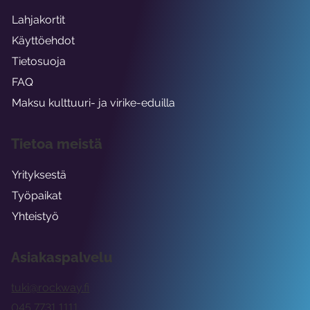
Lahjakortit
Käyttöehdot
Tietosuoja
FAQ
Maksu kulttuuri- ja virike-eduilla
Tietoa meistä
Yrityksestä
Työpaikat
Yhteistyö
Asiakaspalvelu
tuki@rockway.fi
045 7731 1111