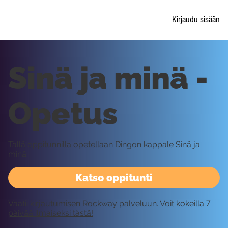
Kirjaudu sisään
Sinä ja minä -
Opetus
Tällä oppitunnilla opetellaan Dingon kappale Sinä ja
minä.
Katso oppitunti
Vaatii kirjautumisen Rockway palveluun.
Voit kokeilla 7
päivää ilmaiseksi tästä!