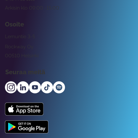
Arkisin klo 09:00 -15:00
Osoite
Lemuntie 3-5
Rockway Oy
00510 Helsinki
Seuraa meitä