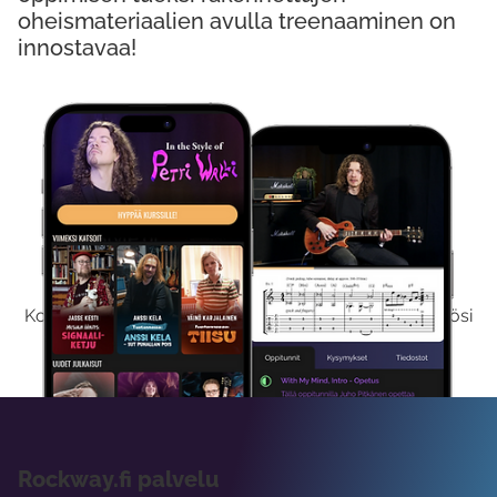
oheismateriaalien avulla treenaaminen on
innostavaa!
Kokeile Ilmaiseksi
Kokeilemalla ilmaiseksi saat koko sisältömme käyttöösi
viikon ajaksi.
Rockway.fi palvelu