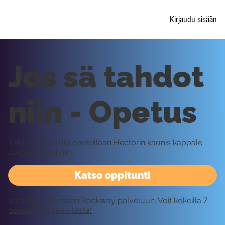
Kirjaudu sisään
Jos sä tahdot
niin - Opetus
Tällä oppitunnilla opetellaan Hectorin kaunis kappale
Jos sä tahdot niin.
Katso oppitunti
Vaatii kirjautumisen Rockway palveluun.
Voit kokeilla 7
päivää ilmaiseksi tästä!