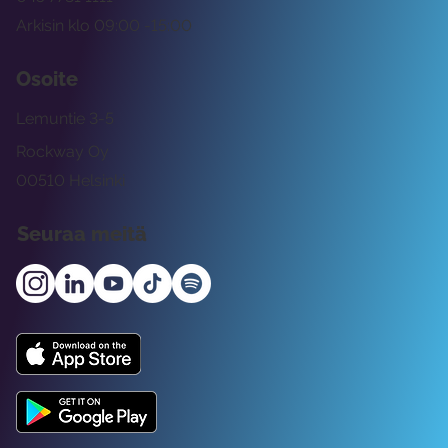
Arkisin klo 09:00 -15:00
Osoite
Lemuntie 3-5
Rockway Oy
00510 Helsinki
Seuraa meitä