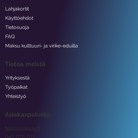
Lahjakortit
Käyttöehdot
Tietosuoja
FAQ
Maksu kulttuuri- ja virike-eduilla
Tietoa meistä
Yrityksestä
Työpaikat
Yhteistyö
Asiakaspalvelu
tuki@rockway.fi
045 7731 1111