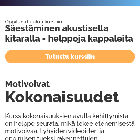
Oppitunti kuuluu kurssiin
Säestäminen akustisella
kitaralla - helppoja kappaleita
Tutustu kurssiin
Motivoivat
Kokonaisuudet
Kurssikokonaisuuksien avulla kehittymistä
on helppo seurata, mikä tekee etenemisestä
motivoivaa. Lyhyiden videoiden ja
oppimisen tueksi rakennettujen