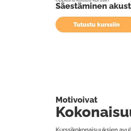
Säestäminen akusti
Tutustu kurssiin
Motivoivat
Kokonaisu
Kurssikokonaisuuksien avul