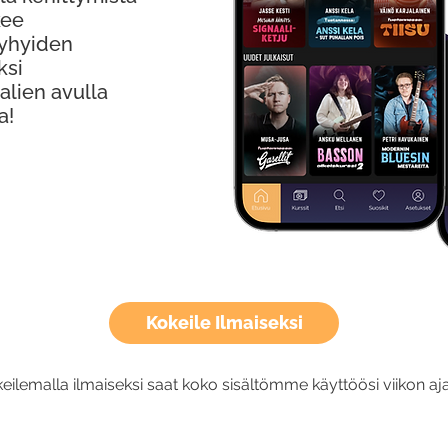
kee
Lyhyiden
ksi
alien avulla
a!
Kokeile Ilmaiseksi
eilemalla ilmaiseksi saat koko sisältömme käyttöösi viikon aja