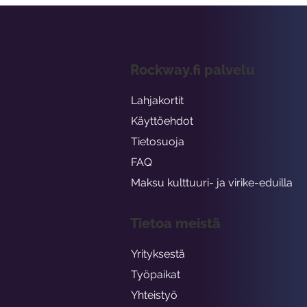
Rockway.fi palvelu
Lahjakortit
Käyttöehdot
Tietosuoja
FAQ
Maksu kulttuuri- ja virike-eduilla
Tietoa meistä
Yrityksestä
Työpaikat
Yhteistyö