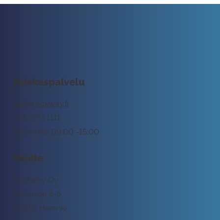
Asiakaspalvelu
tuki@rockway.fi
045 7731 1111
Arkisin klo 09:00 -15:00
Osoite
Rockway Oy
Lemuntie 3-5
00510 Helsinki