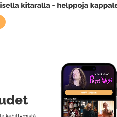
sella kitaralla - helppoja kappal
udet
la kehittymistä