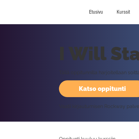
Etusivu
Kurssit
I Will St
Tällä oppitunnilla harjoitellaan so
Katso oppitunti
Vaatii kirjautumisen Rockway palv
Oppitunti kuuluu kurssiin