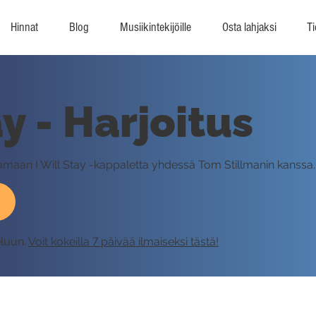
Hinnat
Blog
Musiikintekijöille
Osta lahjaksi
Ti
ay - Harjoitus
ittamaan I Will Stay -kappaletta yhdessä Tom Stillmanin kanssa.
eluun.
Voit kokeilla 7 päivää ilmaiseksi tästä!