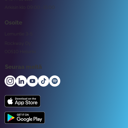
Arkisin klo 09:00 -15:00
Osoite
Lemuntie 3-5
Rockway Oy
00510 Helsinki
Seuraa meitä