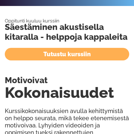
Oppitunti kuuluu kurssiin
Säestäminen akustisella
kitaralla - helppoja kappaleita
Tutustu kurssiin
Motivoivat
Kokonaisuudet
Kurssikokonaisuuksien avulla kehittymistä
on helppo seurata, mikä tekee etenemisestä
motivoivaa. Lyhyiden videoiden ja
oppimisen tueksi rakennettujen