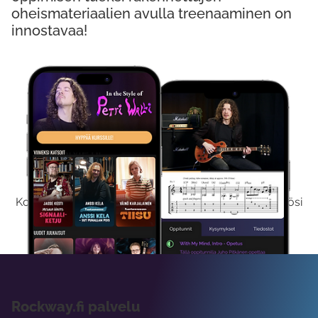
oheismateriaalien avulla treenaaminen on
innostavaa!
Kokeile Ilmaiseksi
Kokeilemalla ilmaiseksi saat koko sisältömme käyttöösi
viikon ajaksi.
Rockway.fi palvelu