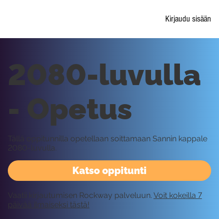
Kirjaudu sisään
2080-luvulla
- Opetus
Tällä oppitunnilla opetellaan soittamaan Sannin kappale
2080-luvulla.
Katso oppitunti
Vaatii kirjautumisen Rockway palveluun.
Voit kokeilla 7
päivää ilmaiseksi tästä!