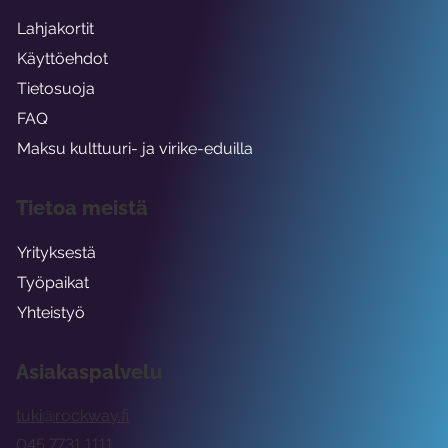
Lahjakortit
Käyttöehdot
Tietosuoja
FAQ
Maksu kulttuuri- ja virike-eduilla
Tietoa meistä
Yrityksestä
Työpaikat
Yhteistyö
Asiakaspalvelu
tuki@rockway.fi
045 7731 1111