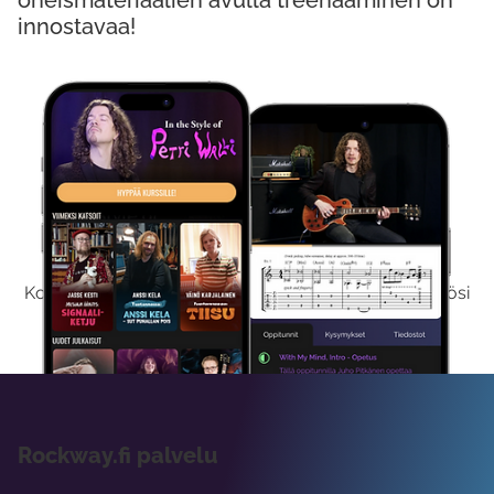
oheismateriaalien avulla treenaaminen on
innostavaa!
Kokeile Ilmaiseksi
Kokeilemalla ilmaiseksi saat koko sisältömme käyttöösi
viikon ajaksi.
Rockway.fi palvelu