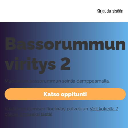
Kirjaudu sisään
Bassorummun
viritys 2
Muokataan bassorummun sointia demppaamalla.
Katso oppitunti
Vaatii kirjautumisen Rockway palveluun.
Voit kokeilla 7
päivää ilmaiseksi tästä!