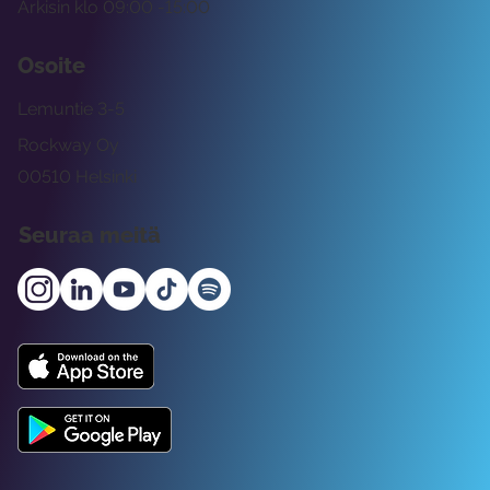
Arkisin klo 09:00 -15:00
Osoite
Lemuntie 3-5
Rockway Oy
00510 Helsinki
Seuraa meitä