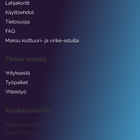
Lahjakortit
Käyttöehdot
Tietosuoja
FAQ
Maksu kulttuuri- ja virike-eduilla
Tietoa meistä
Yrityksestä
Työpaikat
Yhteistyö
Asiakaspalvelu
tuki@rockway.fi
045 7731 1111